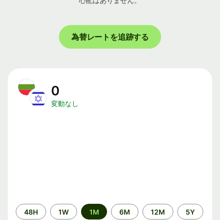
心配はありません。
為替レートを追跡する
0
変動なし
期
48H
1W
1M
6M
12M
5Y
間