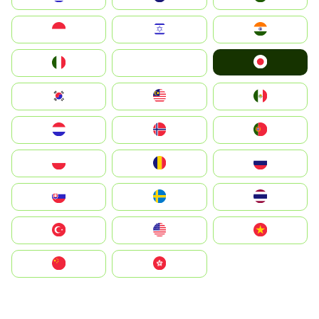
Indonesia
Israel
India
Japan
Italia
JA
South Korea
Malay
Mexico
Nederland
Norge
Portugal
Polska
România
Россия
Slovensko
Ruoŧŧa
ไทย
Türkiye
United States
Vietnam
中国
中國香港特別行政區