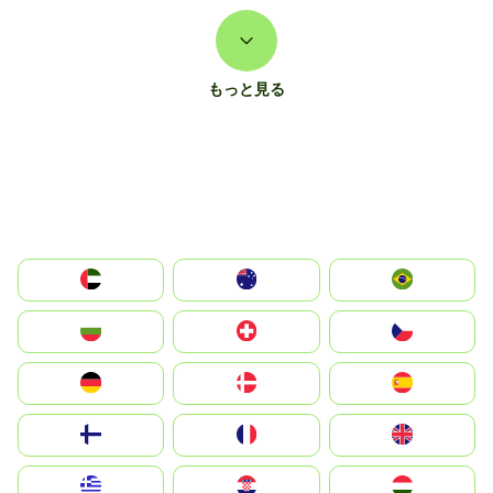
もっと見る
الإمارات العربية المتحدة
Australia
Brazil
България
Switzerland
Czechia
Deutschland
Denmark
España
Suomi
France
United Kingdom
Greece
Hrvatska
Magyarország