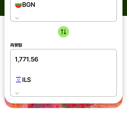
BGN
両替額
ILS