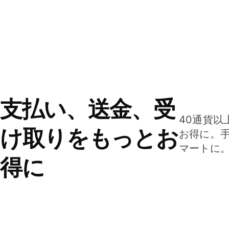
支払い、送金、受
40通貨以
け取りをもっとお
お得に。
マートに
得に