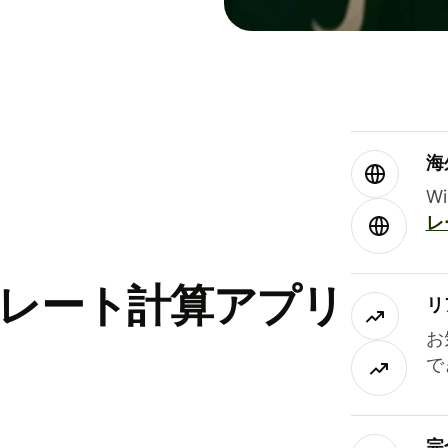
海
W
レ
替レート計算アプリ
リ
お
で
完