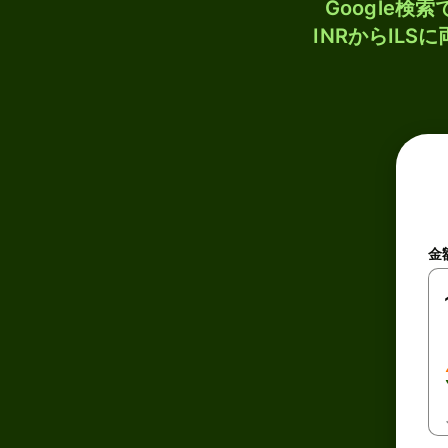
Google
INRからIL
金