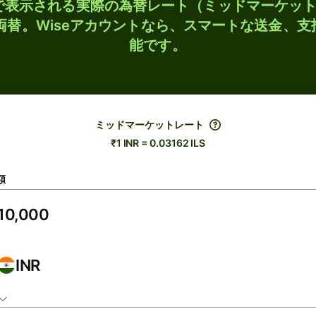
検索で表示される実際の為替レート（ミッドマーケッ
Sに両替。Wiseアカウントなら、スマートな送金、
能です。
ミッドマーケットレート
₹1 INR = 0.03162 ILS
額
INR