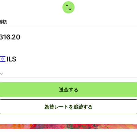
替額
ILS
送金する
為替レートを追跡する