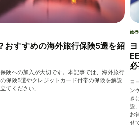
旅行
？おすすめの海外旅行保険5選を紹
ヨ
E
必
行保険への加入が大切です。本記事では、海外旅行
の保険5選やクレジットカード付帯の保険を解説
ヨ
役立てください。
ン
き
説
お
せ