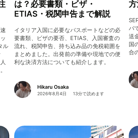
注
は？必要書類・ビザ・
方
ETIAS・税関申告まで解説
S
パ
急速
イタリア入国に必要なパスポートなどの必
送
ジッ
要書類、ビザの要否、ETIAS、入国審査の
国
タル
流れ、税関申告、持ち込み品の免税範囲を
合
で
まとめました。出発前の準備や現地での便
本人
利な決済方法についても紹介します。
す。
Hikaru Osaka
2026年8月4日
13分で読めます