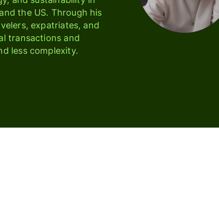
and the US. Through his 
elers, expatriates, and 
l transactions and 
nd less complexity.