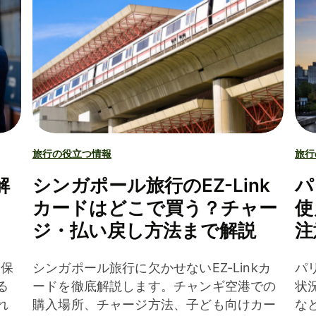
旅行の役立つ情報
旅行
解
シンガポール旅行のEZ-Link
パ
カードはどこで買う？チャー
使
ジ・払い戻し方法まで解説
注
を保
シンガポール旅行に欠かせないEZ-Linkカ
パ
る
ードを徹底解説します。チャンギ空港での
状
れ
購入場所、チャージ方法、子ども向けカー
な