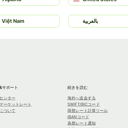
Việt Nam
بالعربية
&サポート
続きを読む
センター
海外へ送金する
マーケットレート
SWIFT/BICコード
について
両替レート計算ツール
IBANコード
為替レート通知