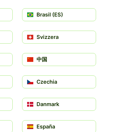
Brasil (ES)
Svizzera
中国
Czechia
Danmark
España