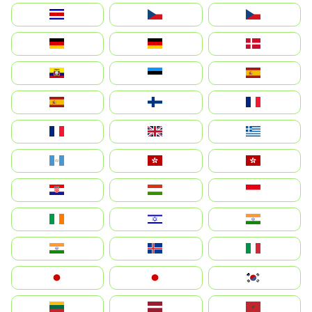
Costa Rica
Czechia
Česko
Deutschland
Germany
Danmark
Ecuador
Eesti
Spain
España
Suomi
France
France
United Kingdom
Ελλάδα
Guatemala
Hong Kong
中國香港特別行政區
Hrvatska
Magyarország
Indonesia
Ireland
ישראל
भारत
India
Ísland
Italia
Japan
日本
대한민국
Lietuva
Latvija
Maroc