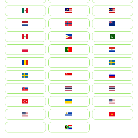
México
Malaysia (MS)
Malaysia
Nederland
Norge
New Zealand
Perú
Philippines
Pakistan
Polska
Portugal
Paraguay
România
На русском
Sweden
Sverige
Singapore
Slovenija
Slovensko
Thailand
ไทย
Türkiye
Україна
United States
Estados Unidos
Uruguay
Việt Nam
بالعربية
South Africa