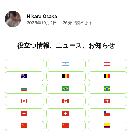
Hikaru Osaka
2025年10月2日
26分で読めます
役立つ情報、ニュース、お知らせ
بالعربية
Argentina
Österreich
Australia
België
Belgique
България
Brasil (ES)
Brasil
Canada (FR)
Canada
Svizzera
Suisse
Schweiz
Chile
中国
China
Colombia