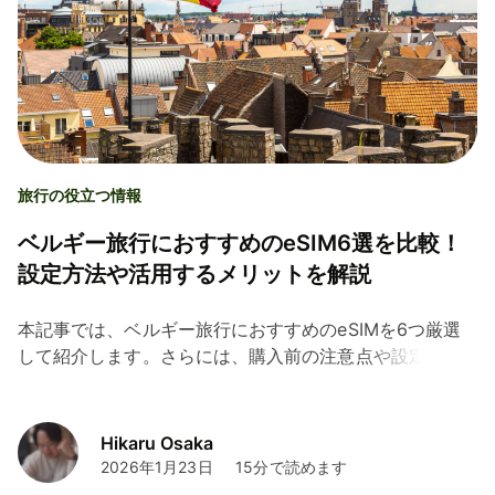
旅行の役立つ情報
ベルギー旅行におすすめのeSIM6選を比較！
設定方法や活用するメリットを解説
本記事では、ベルギー旅行におすすめのeSIMを6つ厳選
して紹介します。さらには、購入前の注意点や設定方法
をわかりやすく解説するとともに、両替や決済に役立つ
「Wise（ワイズ）」デビットカードも紹介するので、ぜ
ひ参考にしてみてください！
Hikaru Osaka
2026年1月23日
15分で読めます