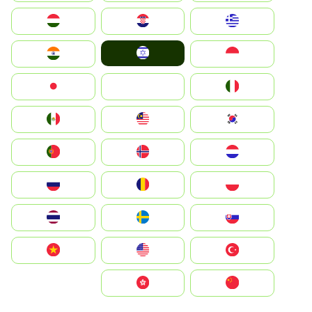
Greece
Hrvatska
Magyarország
Israel
Indonesia
India
Italia
JA
Japan
South Korea
Malay
Mexico
Nederland
Norge
Portugal
Polska
România
Россия
Slovensko
Ruoŧŧa
ไทย
Türkiye
United States
Vietnam
中国
中國香港特別行政區