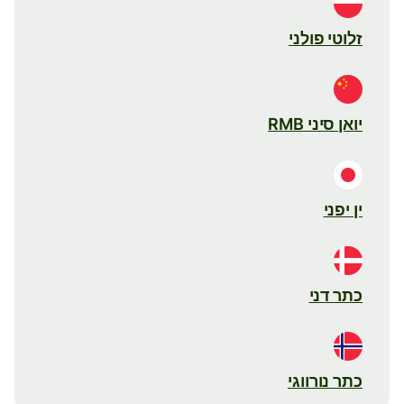
זלוטי פולני
יואן סיני RMB
ין יפני
כתר דני
כתר נורווגי