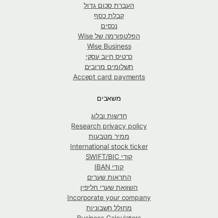
העברת סכום גדול
קבלת כסף
נכסים
הפלטפורמה של Wise
Wise Business
כרטיס חיוב עסקי
תשלומים מרובים
Accept card payments
משאבים
חדשות ובלוג
Research privacy policy
ממיר מטבעות
International stock ticker
קודי SWIFT/BIC
קודי IBAN
התראות שערים
השוואת שערי חליפין
Incorporate your company
מחולל חשבוניות
Business Calculators