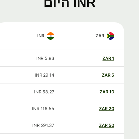
INR היום
INR
ZAR
INR
5.83
ZAR
1
INR
29.14
ZAR
5
INR
58.27
ZAR
10
INR
116.55
ZAR
20
INR
291.37
ZAR
50