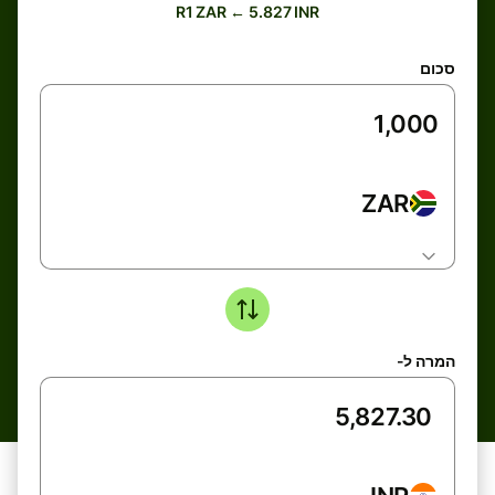
R1 ZAR ← 5.827 INR
סכום
ZAR
המרה ל-