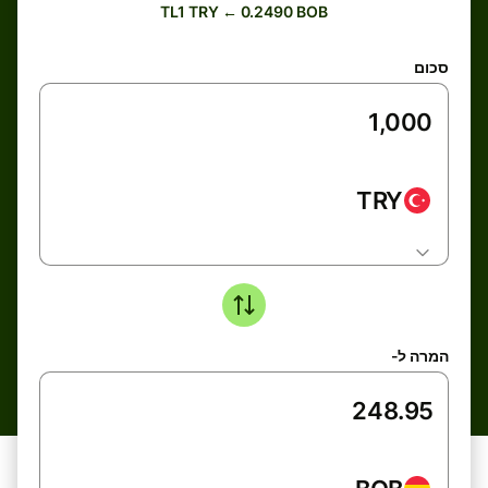
TL1 TRY ← 0.2490 BOB
סכום
TRY
המרה ל-