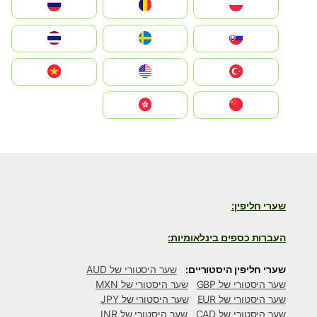
Polska
România
Россия
Slovensko
Ruoŧŧa
ไทย
Türkiye
United States
Vietnam
中国
中國香港特別行政區
שערי חליפין:
העברות כספים בינלאומיות:
שערי חליפין היסטוריים:
שער היסטורי של AUD
שער היסטורי של GBP
שער היסטורי של MXN
שער היסטורי של EUR
שער היסטורי של JPY
שער היסטורי של CAD
שער היסטורי של INR