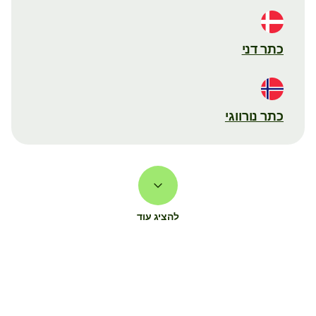
כתר דני
כתר נורווגי
להציג עוד