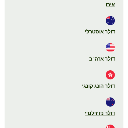
אירו
דולר אוסטרלי
דולר ארה"ב
דולר הונג קונגי
דולר ניו זילנדי