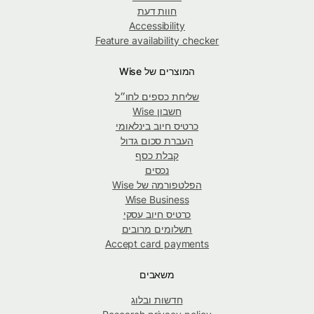
חוות דעת
Accessibility
Feature availability checker
המוצרים של Wise
שליחת כספים לחו״ל
חשבון Wise
כרטיס חיוב בינלאומי
העברת סכום גדול
קבלת כסף
נכסים
הפלטפורמה של Wise
Wise Business
כרטיס חיוב עסקי
תשלומים מרובים
Accept card payments
משאבים
חדשות ובלוג