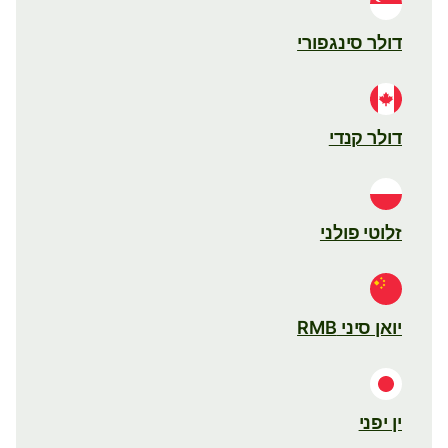
דולר סינגפורי
דולר קנדי
זלוטי פולני
יואן סיני RMB
ין יפני