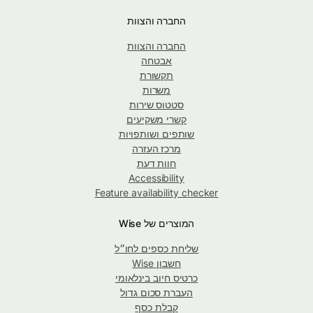
החברה והצוות
החברה והצוות
אבטחה
תקשורת
משרות
סטטוס שירות
קשרי משקיעים
שותפים ושותפויות
מרכז העזרה
חוות דעת
Accessibility
Feature availability checker
המוצרים של Wise
שליחת כספים לחו״ל
חשבון Wise
כרטיס חיוב בינלאומי
העברת סכום גדול
קבלת כסף