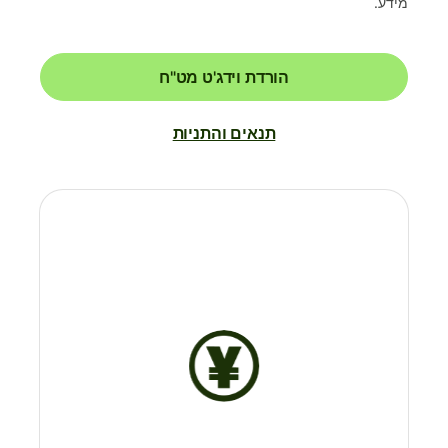
מידע.
הורדת וידג'ט מט"ח
תנאים והתניות