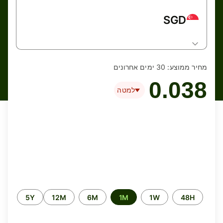
SGD
מחיר ממוצע:
30 ימים אחרונים
0.038
למטה
Time
5Y
12M
6M
1M
1W
48H
period