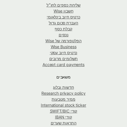
שליחת כספים לחו״ל
חשבון Wise
כרטיס חיוב בינלאומי
העברת סכום גדול
קבלת כסף
נכסים
הפלטפורמה של Wise
Wise Business
כרטיס חיוב עסקי
תשלומים מרובים
Accept card payments
משאבים
חדשות ובלוג
Research privacy policy
ממיר מטבעות
International stock ticker
קודי SWIFT/BIC
קודי IBAN
התראות שערים