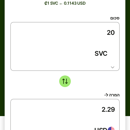
₡1 SVC ← 0.1143 USD
סכום
SVC
המרה ל-