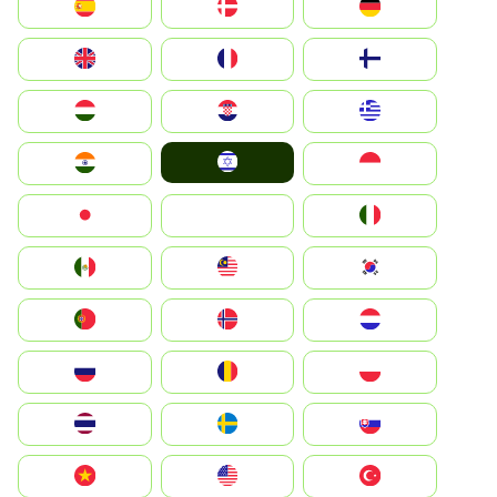
Deutschland
Denmark
España
Suomi
France
United Kingdom
Greece
Hrvatska
Magyarország
Israel
Indonesia
India
Italia
JA
Japan
South Korea
Malay
Mexico
Nederland
Norge
Portugal
Polska
România
Россия
Slovensko
Ruoŧŧa
ไทย
Türkiye
United States
Vietnam