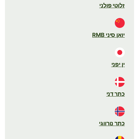
זלוטי פולני
יואן סיני RMB
ין יפני
כתר דני
כתר נורווגי