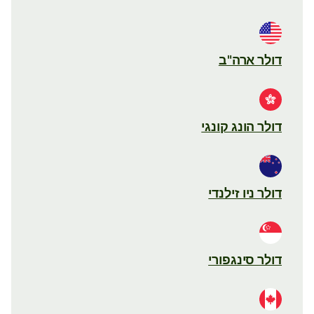
דולר ארה"ב
דולר הונג קונגי
דולר ניו זילנדי
דולר סינגפורי