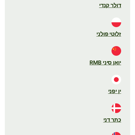
דולר קנדי
זלוטי פולני
יואן סיני RMB
ין יפני
כתר דני