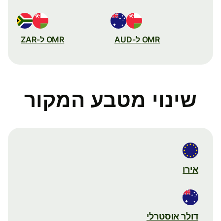
OMR ל-AUD
OMR ל-ZAR
שינוי מטבע המקור
אירו
דולר אוסטרלי