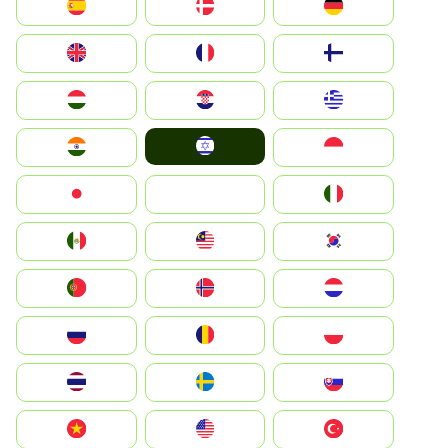
Deutschland
Denmark
España
Suomi
France
United Kingdom
Greece
Hrvatska
Magyarország
Israel
Indonesia
India
Italia
JA
Japan
South Korea
Malay
Mexico
Nederland
Norge
Portugal
Polska
România
Россия
Slovensko
Ruoŧŧa
ไทย
Türkiye
United States
Vietnam