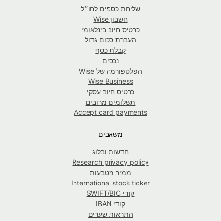
שליחת כספים לחו״ל
חשבון Wise
כרטיס חיוב בינלאומי
העברת סכום גדול
קבלת כסף
נכסים
הפלטפורמה של Wise
Wise Business
כרטיס חיוב עסקי
תשלומים מרובים
Accept card payments
משאבים
חדשות ובלוג
Research privacy policy
ממיר מטבעות
International stock ticker
קודי SWIFT/BIC
קודי IBAN
התראות שערים