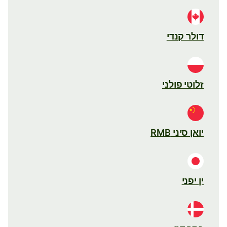
דולר קנדי
זלוטי פולני
יואן סיני RMB
ין יפני