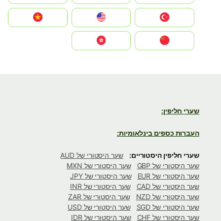
Türkiye
United States
Vietnam
中国
中國香港特別行政區
שערי חליפין:
העברות כספים בינלאומיות:
שערי חליפין היסטוריים:
שער היסטורי של AUD
שער היסטורי של GBP
שער היסטורי של MXN
שער היסטורי של EUR
שער היסטורי של JPY
שער היסטורי של CAD
שער היסטורי של INR
שער היסטורי של NZD
שער היסטורי של ZAR
שער היסטורי של SGD
שער היסטורי של USD
שער היסטורי של CHF
שער היסטורי של IDR