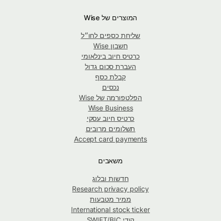
המוצרים של Wise
שליחת כספים לחו״ל
חשבון Wise
כרטיס חיוב בינלאומי
העברת סכום גדול
קבלת כסף
נכסים
הפלטפורמה של Wise
Wise Business
כרטיס חיוב עסקי
תשלומים מרובים
Accept card payments
משאבים
חדשות ובלוג
Research privacy policy
ממיר מטבעות
International stock ticker
קודי SWIFT/BIC