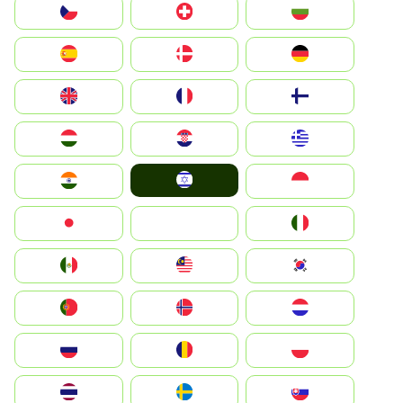
България
Switzerland
Czechia
Deutschland
Denmark
España
Suomi
France
United Kingdom
Greece
Hrvatska
Magyarország
Israel
Indonesia
India
Italia
JA
Japan
South Korea
Malay
Mexico
Nederland
Norge
Portugal
Polska
România
Россия
Slovensko
Ruoŧŧa
ไทย