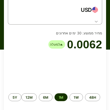
USD
מחיר ממוצע:
30 ימים אחרונים
0.0062
למעלה
Time
5Y
12M
6M
1M
1W
48H
period