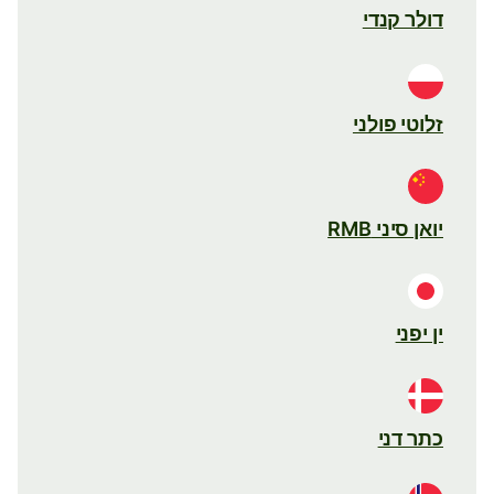
דולר קנדי
זלוטי פולני
יואן סיני RMB
ין יפני
כתר דני