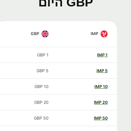
GBP היום
GBP
IMP
GBP
1
IMP
1
GBP
5
IMP
5
GBP
10
IMP
10
GBP
20
IMP
20
GBP
50
IMP
50