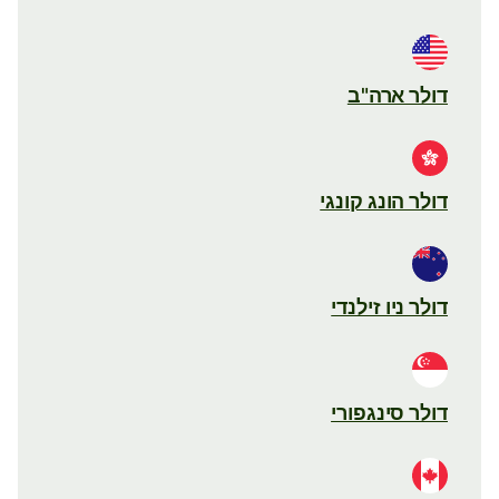
דולר ארה"ב
דולר הונג קונגי
דולר ניו זילנדי
דולר סינגפורי