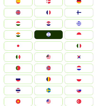
Deutschland
Denmark
España
Suomi
France
United Kingdom
Greece
Hrvatska
Magyarország
Israel
Indonesia
India
Italia
JA
Japan
South Korea
Malay
Mexico
Nederland
Norge
Portugal
Polska
România
Россия
Slovensko
Ruoŧŧa
ไทย
Türkiye
United States
Vietnam