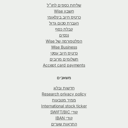
שליחת כספים לחו״ל
חשבון Wise
כרטיס חיוב בינלאומי
העברת סכום גדול
קבלת כסף
נכסים
הפלטפורמה של Wise
Wise Business
כרטיס חיוב עסקי
תשלומים מרובים
Accept card payments
משאבים
חדשות ובלוג
Research privacy policy
ממיר מטבעות
International stock ticker
קודי SWIFT/BIC
קודי IBAN
התראות שערים