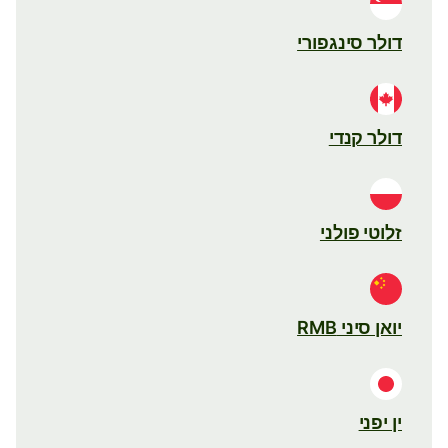
דולר סינגפורי
דולר קנדי
זלוטי פולני
יואן סיני RMB
ין יפני