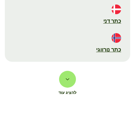
כתר דני
כתר נורווגי
להציג עוד