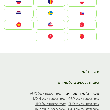
Polska
România
Россия
Slovensko
Ruoŧŧa
ไทย
Türkiye
United States
Vietnam
中国
中國香港特別行政區
שערי חליפין:
העברות כספים בינלאומיות:
שערי חליפין היסטוריים:
שער היסטורי של AUD
שער היסטורי של GBP
שער היסטורי של MXN
שער היסטורי של EUR
שער היסטורי של JPY
שער היסטורי של CAD
שער היסטורי של INR