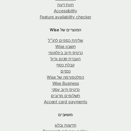
חוות דעת
Accessibility
Feature availability checker
המוצרים של Wise
שליחת כספים לחו״ל
חשבון Wise
כרטיס חיוב בינלאומי
העברת סכום גדול
קבלת כסף
נכסים
הפלטפורמה של Wise
Wise Business
כרטיס חיוב עסקי
תשלומים מרובים
Accept card payments
משאבים
חדשות ובלוג