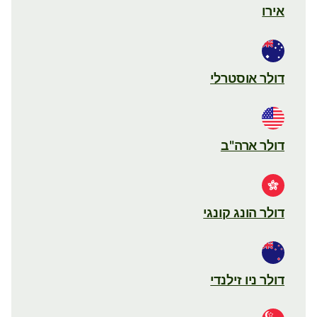
אירו
דולר אוסטרלי
דולר ארה"ב
דולר הונג קונגי
דולר ניו זילנדי