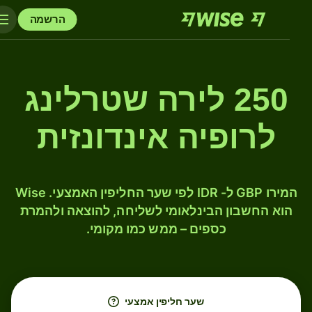
הרשמה
250 לירה שטרלינג
לרופיה אינדונזית
המירו GBP ל- IDR לפי שער החליפין האמצעי. Wise
הוא החשבון הבינלאומי לשליחה, להוצאה ולהמרת
כספים – ממש כמו מקומי.
שער חליפין אמצעי