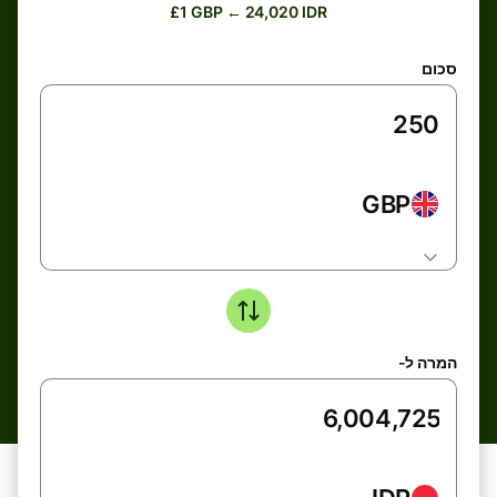
£1 GBP ← 24,020 IDR
סכום
GBP
המרה ל-