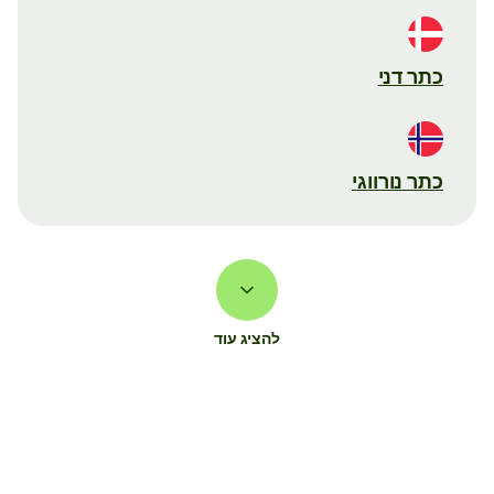
כתר דני
כתר נורווגי
להציג עוד