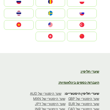
Polska
România
Россия
Slovensko
Ruoŧŧa
ไทย
Türkiye
United States
Vietnam
中国
中國香港特別行政區
שערי חליפין:
העברות כספים בינלאומיות:
שערי חליפין היסטוריים:
שער היסטורי של AUD
שער היסטורי של GBP
שער היסטורי של MXN
שער היסטורי של EUR
שער היסטורי של JPY
שער היסטורי של CAD
שער היסטורי של INR