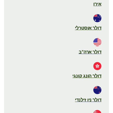
אירו
דולר אוסטרלי
דולר ארה"ב
דולר הונג קונגי
דולר ניו זילנדי