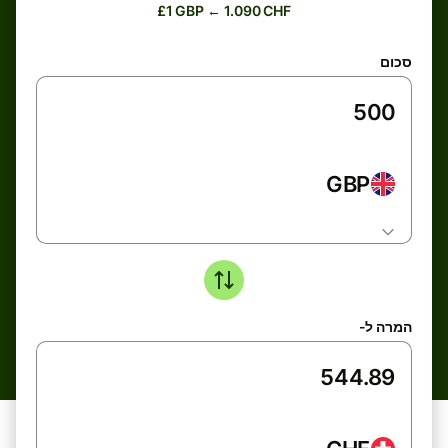
£1 GBP ← 1.090 CHF
סכום
GBP
המרה ל-