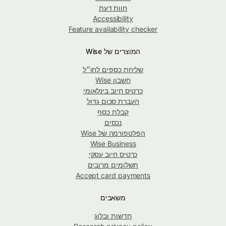
חוות דעת
Accessibility
Feature availability checker
המוצרים של Wise
שליחת כספים לחו״ל
חשבון Wise
כרטיס חיוב בינלאומי
העברת סכום גדול
קבלת כסף
נכסים
הפלטפורמה של Wise
Wise Business
כרטיס חיוב עסקי
תשלומים מרובים
Accept card payments
משאבים
חדשות ובלוג