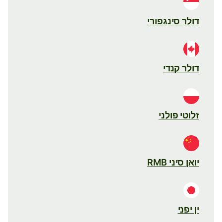
דולר סינגפורי
דולר קנדי
זלוטי פולני
יואן סיני RMB
ין יפני