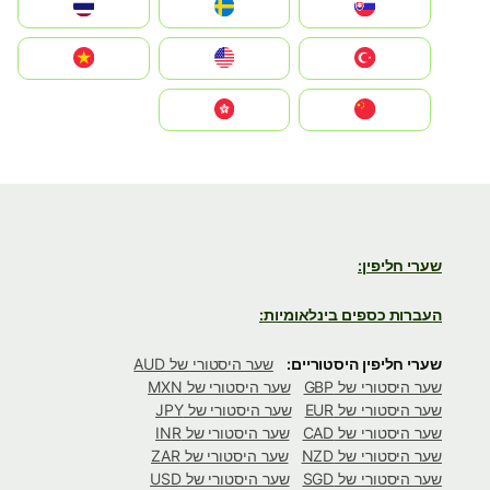
Slovensko
Ruoŧŧa
ไทย
Türkiye
United States
Vietnam
中国
中國香港特別行政區
שערי חליפין:
העברות כספים בינלאומיות:
שערי חליפין היסטוריים:
שער היסטורי של AUD
שער היסטורי של GBP
שער היסטורי של MXN
שער היסטורי של EUR
שער היסטורי של JPY
שער היסטורי של CAD
שער היסטורי של INR
שער היסטורי של NZD
שער היסטורי של ZAR
שער היסטורי של SGD
שער היסטורי של USD