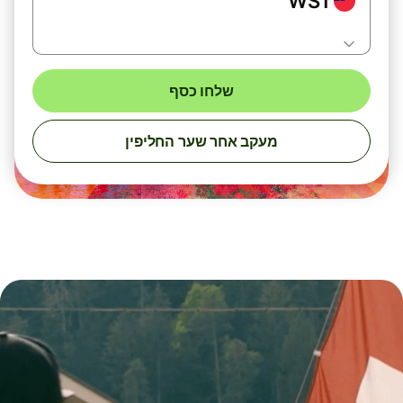
WST
שלחו כסף
מעקב אחר שער החליפין