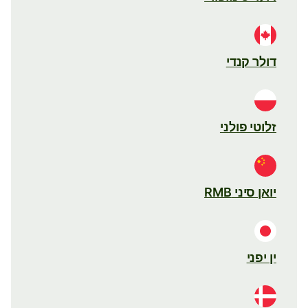
דולר קנדי
זלוטי פולני
יואן סיני RMB
ין יפני