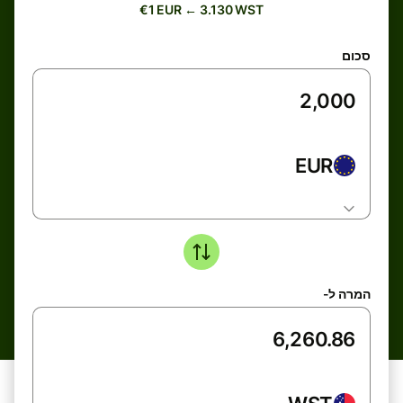
€1 EUR ← 3.130 WST
סכום
EUR
המרה ל-