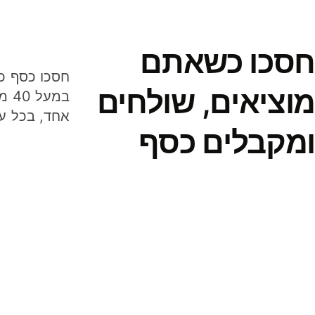
חסכו כשאתם
מוציאים, שולחים
במע
אחד, בכל ע
ומקבלים כסף