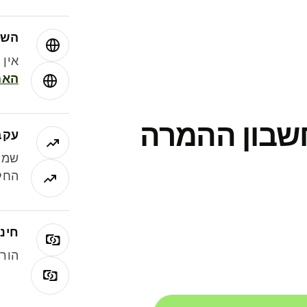
השו
אין עמ
האמ
חשבון ההמרה
עקב
שמר
החלי
חינם
הורי