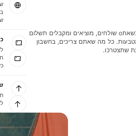
שמ
במ
שנ
חסכו כסף כשאתo שולחים, מוציאים ומקבלים תשלום
כר
ל 40 מטבעות. כל מה שאתם צריכים, בחשבון
ת שתצטרכו.
לע
חל
כש
של
תנ
לא