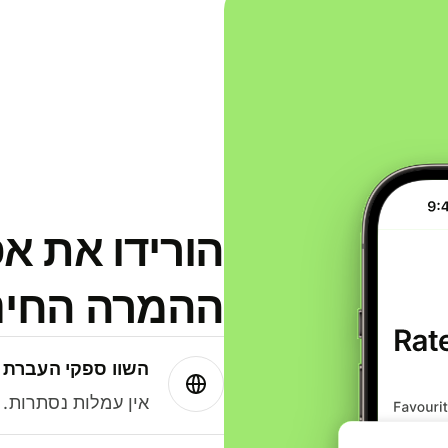
הורידו את א
ההמרה החינמית
השוו ספקי העברת 
אין עמלות נסתרות. עם Wise תמיד תק