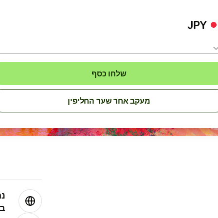
JPY
שלחו כסף
מעקב אחר שער החליפין
נה
בע