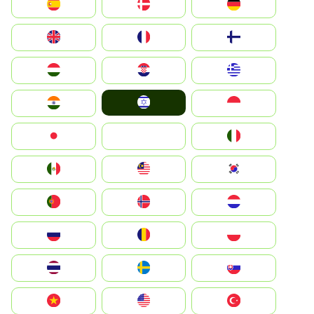
Deutschland
Denmark
España
Suomi
France
United Kingdom
Greece
Hrvatska
Magyarország
Israel
Indonesia
India
Italia
JA
Japan
South Korea
Malay
Mexico
Nederland
Norge
Portugal
Polska
România
Россия
Slovensko
Ruoŧŧa
ไทย
Türkiye
United States
Vietnam