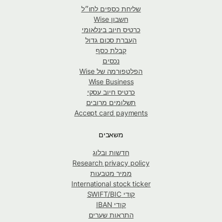
שליחת כספים לחו״ל
חשבון Wise
כרטיס חיוב בינלאומי
העברת סכום גדול
קבלת כסף
נכסים
הפלטפורמה של Wise
Wise Business
כרטיס חיוב עסקי
תשלומים מרובים
Accept card payments
משאבים
חדשות ובלוג
Research privacy policy
ממיר מטבעות
International stock ticker
קודי SWIFT/BIC
קודי IBAN
התראות שערים