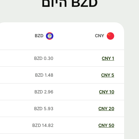
BZD היום
BZD
CNY
BZD
0.30
CNY
1
BZD
1.48
CNY
5
BZD
2.96
CNY
10
BZD
5.93
CNY
20
BZD
14.82
CNY
50