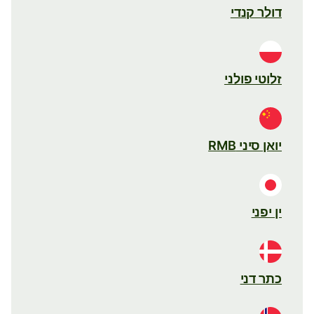
דולר קנדי
זלוטי פולני
יואן סיני RMB
ין יפני
כתר דני