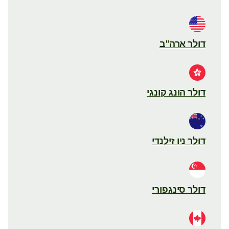
דולר ארה"ב
דולר הונג קונגי
דולר ניו זילנדי
דולר סינגפורי