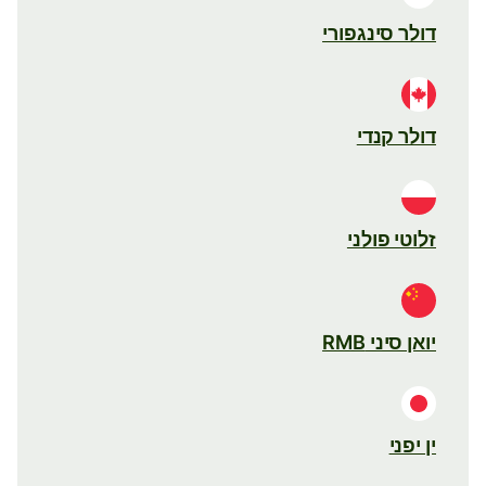
דולר סינגפורי
דולר קנדי
זלוטי פולני
יואן סיני RMB
ין יפני