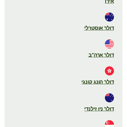
אירו
דולר אוסטרלי
דולר ארה"ב
דולר הונג קונגי
דולר ניו זילנדי