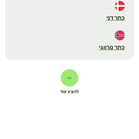
כתר דני
כתר נורווגי
להציג עוד