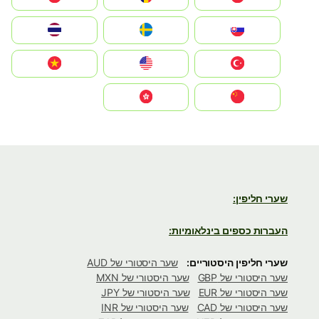
Slovensko
Ruoŧŧa
ไทย
Türkiye
United States
Vietnam
中国
中國香港特別行政區
שערי חליפין:
העברות כספים בינלאומיות:
שערי חליפין היסטוריים:
שער היסטורי של AUD
שער היסטורי של GBP
שער היסטורי של MXN
שער היסטורי של EUR
שער היסטורי של JPY
שער היסטורי של CAD
שער היסטורי של INR