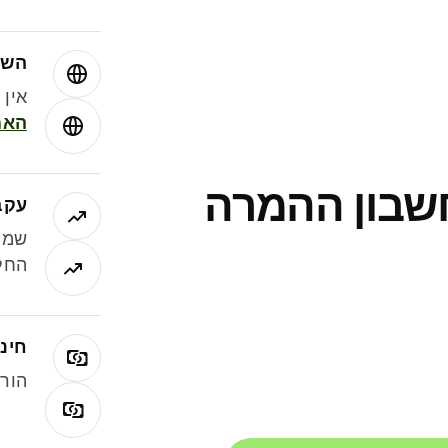
השו
אין עמ
האמ
חשבון ההמרה
עקב
שמר
החלי
חינם
הורי