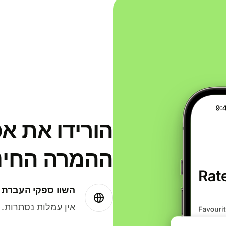
הורידו את א
ההמרה החינמית
השוו ספקי העברת 
אין עמלות נסתרות. עם Wise תמיד תק