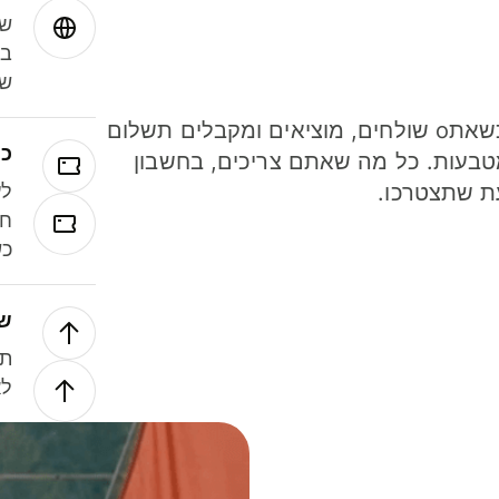
שמ
במ
שנ
חסכו כסף כשאתo שולחים, מוציאים ומקבלים תשלום
כר
ל 40 מטבעות. כל מה שאתם צריכים, בחשבון
ת שתצטרכו.
לע
חל
כש
של
תנ
לא