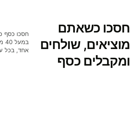
חסכו כשאתם
מוציאים, שולחים
במע
אחד, בכל ע
ומקבלים כסף