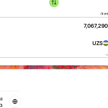
ה ל-
UZS
נה
בע