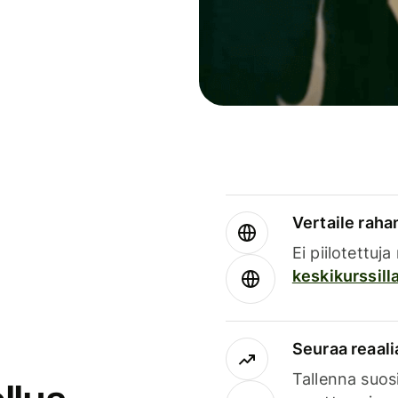
Vertaile rahan
Ei piilotettuj
keskikurssill
Seuraa reaali
Tallenna suosi