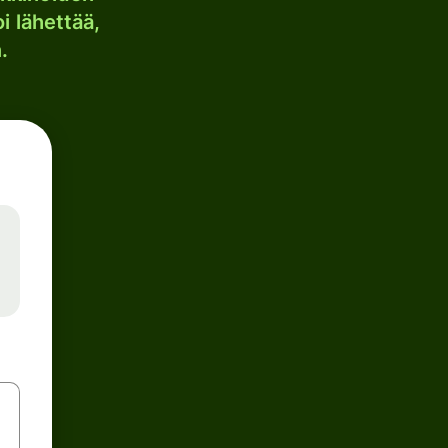
i lähettää,
.