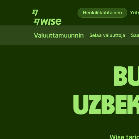
Henkilökohtainen
Yrit
Valuuttamuunnin
Selaa valuuttoja
Saa
Bu
Uzbek
Wise tar