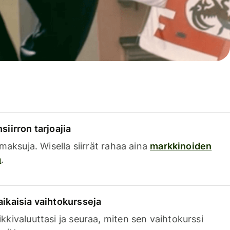
siirron tarjoajia
a maksuja. Wisella siirrät rahaa aina
markkinoiden
a
.
aikaisia vaihtokursseja
kkivaluuttasi ja seuraa, miten sen vaihtokurssi