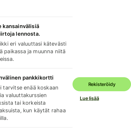
e kansainvälisiä
irtoja lennosta.
ikki eri valuuttasi kätevästi
ä paikassa ja muunna niitä
eissa.
nvälinen pankkikortti
Rekisteröidy
i tarvitse enää koskaan
ia valuuttakurssien
Lue lisää
sista tai korkeista
aksuista, kun käytät rahaa
lla.