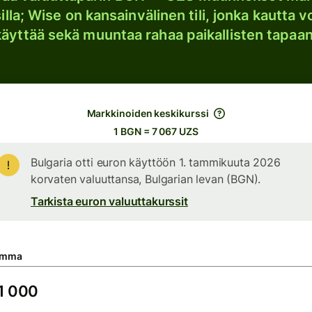
lla; Wise on kansainvälinen tili, jonka kautta vo
käyttää sekä muuntaa rahaa paikallisten tapaan
Markkinoiden keskikurssi
1 BGN = 7 067 UZS
Bulgaria otti euron käyttöön 1. tammikuuta 2026
korvaten valuuttansa, Bulgarian levan (BGN).
Tarkista euron valuuttakurssit
umma