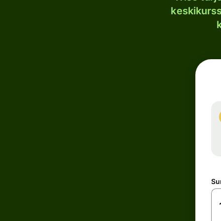
keskikurssi
S