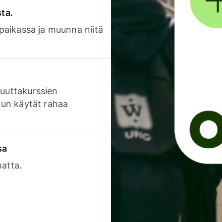
sta.
 paikassa ja muunna niitä
luuttakurssien
 kun käytät rahaa
sa
matta.