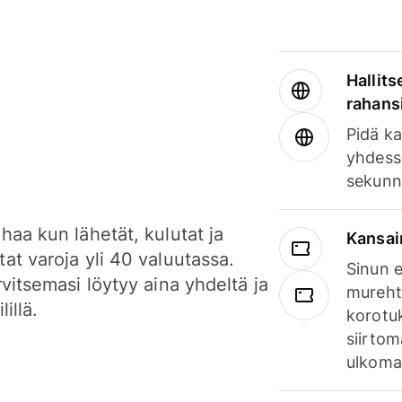
Hallits
rahansi
Pidä ka
yhdess
sekunn
haa kun lähetät, kulutat ja
Kansai
at varoja yli 40 valuutassa.
Sinun e
rvitsemasi löytyy aina yhdeltä ja
mureht
lillä.
korotuk
siirtom
ulkomai