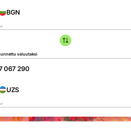
BGN
unnettu valuutaksi
UZS