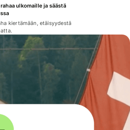
rahaa ulkomaille ja säästä
issa
aha kiertämään, etäisyydestä
atta.