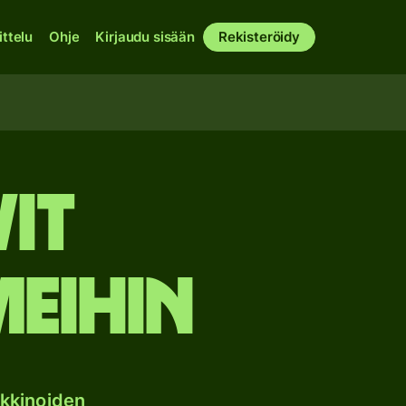
ittelu
Ohje
Kirjaudu sisään
Rekisteröidy
vit
meihin
kkinoiden