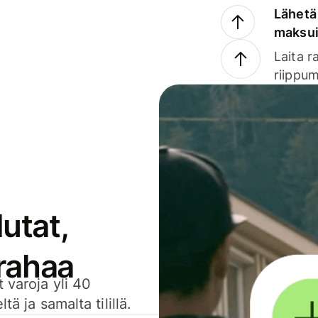
Lähetä 
maksu
Laita r
riippum
utat,
 rahaa
 varoja yli 40
ä ja samalta tilillä.