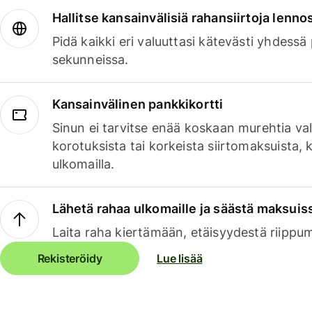
Hallitse kansainvälisiä rahansiirtoja lenno
Pidä kaikki eri valuuttasi kätevästi yhdessä
sekunneissa.
Kansainvälinen pankkikortti
Sinun ei tarvitse enää koskaan murehtia va
korotuksista tai korkeista siirtomaksuista,
ulkomailla.
Lähetä rahaa ulkomaille ja säästä maksuis
Laita raha kiertämään, etäisyydestä riippu
Rekisteröidy
Lue lisää