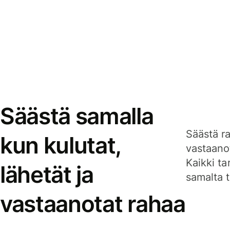
Säästä samalla
Säästä ra
kun kulutat,
vastaanot
Kaikki ta
lähetät ja
samalta ti
vastaanotat rahaa