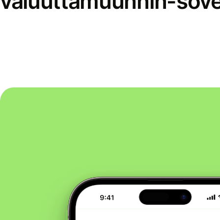
valuuttamuunnin-sove