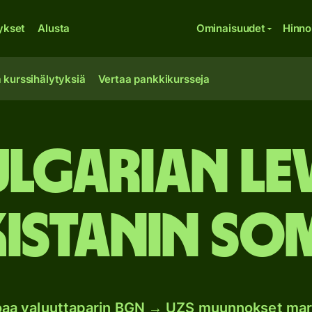
ykset
Alusta
Ominaisuudet
Hinno
 kurssihälytyksiä
Vertaa pankkikursseja
lgarian le
istanin so
joaa valuuttaparin BGN → UZS muunnokset mar