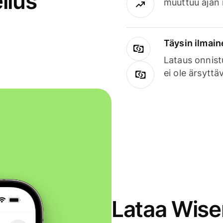
llus
muuttuu ajan 
Täysin ilmain
Lataus onnist
ei ole ärsyttä
Lataa Wise