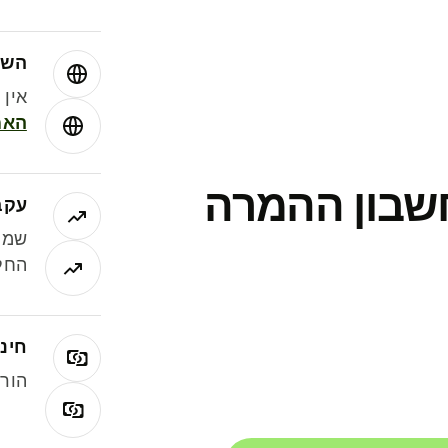
השו
אין עמ
האמ
חשבון ההמרה
עקב
שמר
החלי
חינם
הורי