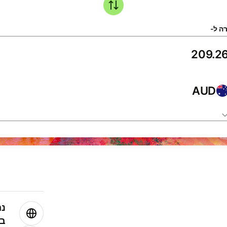
ה ל-
AUD
נה
בע