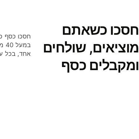
חסכו כשאתם
מוציאים, שולחים
במע
אחד, בכל ע
ומקבלים כסף