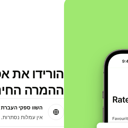
הורידו את א
ההמרה החינמית
השוו ספקי העברת 
אין עמלות נסתרות. עם Wise תמיד תק