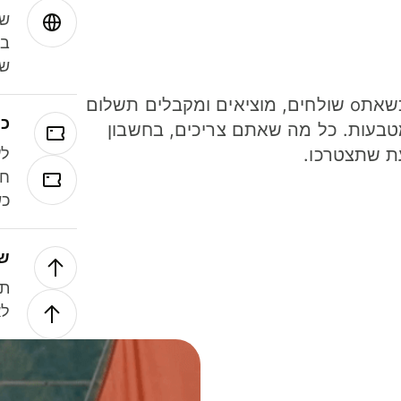
שמ
במ
שנ
חסכו כסף כשאתo שולחים, מוציאים ומקבלים תשלום
כר
ל 40 מטבעות. כל מה שאתם צריכים, בחשבון
ת שתצטרכו.
לע
חל
כש
של
תנ
לא