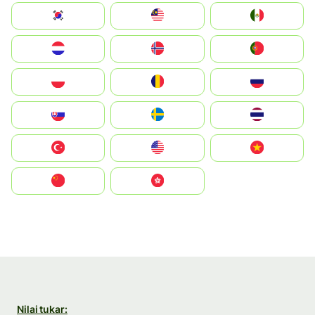
South Korea
Malay
Mexico
Nederland
Norge
Portugal
Polska
România
Россия
Slovensko
Ruoŧŧa
ไทย
Türkiye
United States
Vietnam
中国
中國香港特別行政區
Nilai tukar: