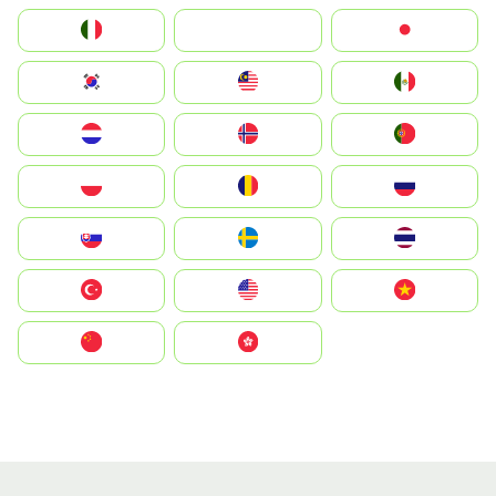
Italia
JA
Japan
South Korea
Malay
Mexico
Nederland
Norge
Portugal
Polska
România
Россия
Slovensko
Ruoŧŧa
ไทย
Türkiye
United States
Vietnam
中国
中國香港特別行政區