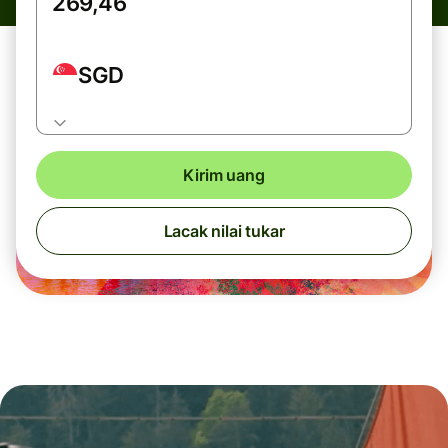
SGD
Kirim uang
Lacak nilai tukar