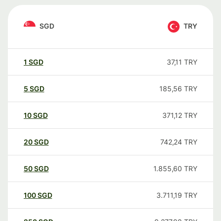
SGD
TRY
1
SGD
37,11
TRY
5
SGD
185,56
TRY
10
SGD
371,12
TRY
20
SGD
742,24
TRY
50
SGD
1.855,60
TRY
100
SGD
3.711,19
TRY