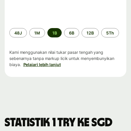
Periode
48J
1M
1B
6B
12B
5Th
waktu
Kami menggunakan nilai tukar pasar tengah yang
sebenarnya tanpa markup licik untuk menyembunyikan
biaya.
Pelajari lebih lanjut
Statistik 1 TRY ke SGD