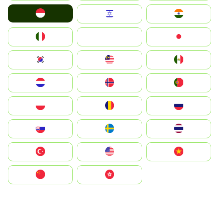
Indonesia
Israel
India
Italia
JA
Japan
South Korea
Malay
Mexico
Nederland
Norge
Portugal
Polska
România
Россия
Slovensko
Ruoŧŧa
ไทย
Türkiye
United States
Vietnam
中国
中國香港特別行政區