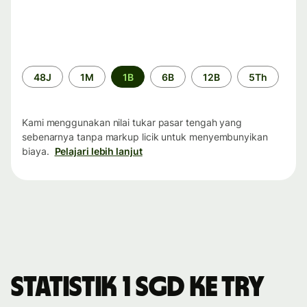
Periode
48J
1M
1B
6B
12B
5Th
waktu
Kami menggunakan nilai tukar pasar tengah yang
sebenarnya tanpa markup licik untuk menyembunyikan
biaya.
Pelajari lebih lanjut
Statistik 1 SGD ke TRY