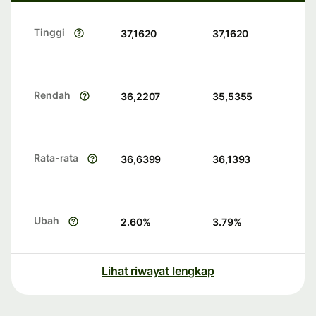
Tinggi
37,1620
37,1620
Rendah
36,2207
35,5355
Rata-rata
36,6399
36,1393
Ubah
2.60
%
3.79
%
Lihat riwayat lengkap