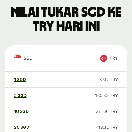
Nilai tukar SGD ke
TRY hari ini
SGD
TRY
1
SGD
37,17
TRY
5
SGD
185,83
TRY
10
SGD
371,66
TRY
20
SGD
743,32
TRY