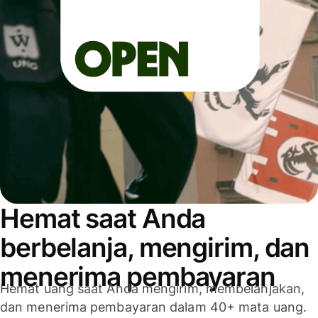
Hemat saat Anda
berbelanja, mengirim, dan
menerima pembayaran
Hemat uang saat Anda mengirim, membelanjakan,
dan menerima pembayaran dalam 40+ mata uang.