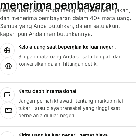
menerima pembayaran
Hemat uang saat Anda mengirim, membelanjakan,
dan menerima pembayaran dalam 40+ mata uang.
Semua yang Anda butuhkan, dalam satu akun,
kapan pun Anda membutuhkannya.
Kelola uang saat bepergian ke luar negeri.
Simpan mata uang Anda di satu tempat, dan
konversikan dalam hitungan detik.
Kartu debit internasional
Jangan pernah khawatir tentang markup nilai
tukar atau biaya transaksi yang tinggi saat
berbelanja di luar negeri.
Kirim uang ke luar negeri, hemat biaya