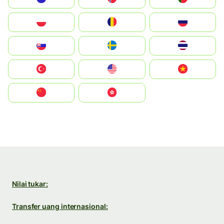
Polska
România
Россия
Slovensko
Ruoŧŧa
ไทย
Türkiye
United States
Vietnam
中国
中國香港特別行政區
Nilai tukar:
Transfer uang internasional: