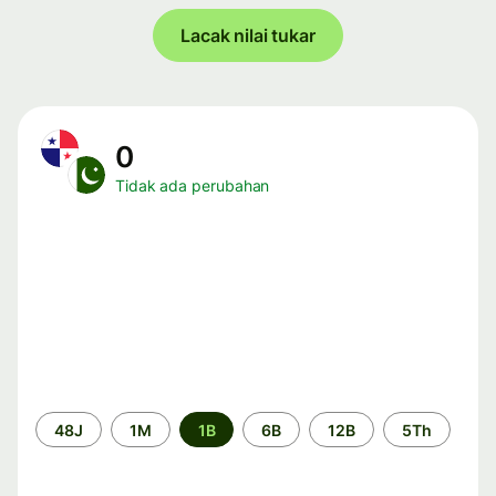
Lacak nilai tukar
0
Tidak ada perubahan
Periode
48J
1M
1B
6B
12B
5Th
waktu