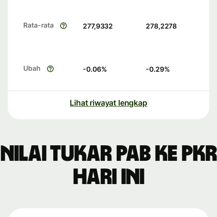
Rata-rata
277,9332
278,2278
Ubah
-0.06
%
-0.29
%
Lihat riwayat lengkap
Nilai tukar PAB ke PKR
hari ini