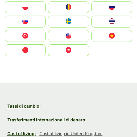
Polska
România
Россия
Slovensko
Ruoŧŧa
ไทย
Türkiye
United States
Vietnam
中国
中國香港特別行政區
Tassi di cambio:
Trasferimenti internazionali di denaro:
Cost of living:
Cost of living in United Kingdom