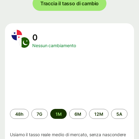
Traccia il tasso di cambio
0
Nessun cambiamento
Periodo
48h
7G
1M
6M
12M
5A
di
tempo
Usiamo il tasso reale medio di mercato, senza nascondere