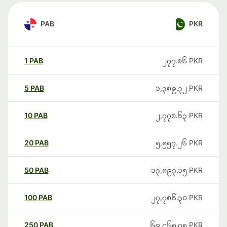
PAB
PKR
1
PAB
၂၇၇.၈၆
PKR
5
PAB
၁,၃၈၉.၃၂
PKR
10
PAB
၂,၇၇၈.၆၃
PKR
20
PAB
၅,၅၅၇.၂၆
PKR
50
PAB
၁၃,၈၉၃.၁၅
PKR
100
PAB
၂၇,၇၈၆.၃၀
PKR
250
PAB
၆၉,၄၆၅.၇၅
PKR