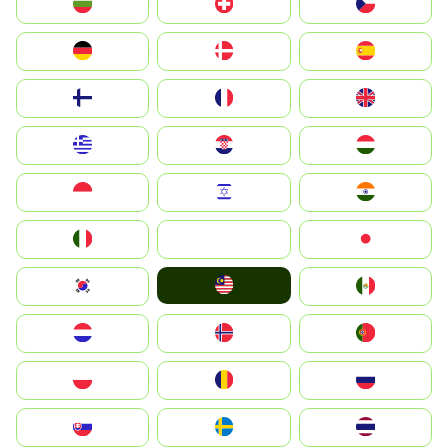
България
Switzerland
Czechia
Deutschland
Denmark
España
Suomi
France
United Kingdom
Greece
Hrvatska
Magyarország
Indonesia
Israel
India
Italia
JA
Japan
Malay
South Korea
Mexico
Nederland
Norge
Portugal
Polska
România
Россия
Slovensko
Ruoŧŧa
ไทย