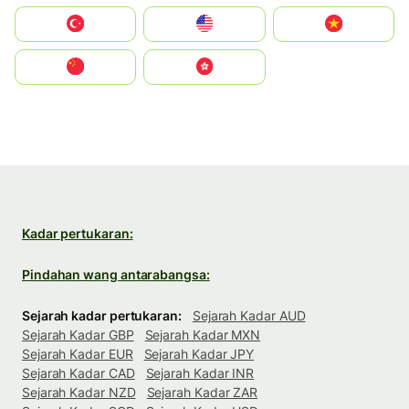
Türkiye
United States
Vietnam
中国
中國香港特別行政區
Kadar pertukaran:
Pindahan wang antarabangsa:
Sejarah kadar pertukaran:
Sejarah Kadar AUD
Sejarah Kadar GBP
Sejarah Kadar MXN
Sejarah Kadar EUR
Sejarah Kadar JPY
Sejarah Kadar CAD
Sejarah Kadar INR
Sejarah Kadar NZD
Sejarah Kadar ZAR