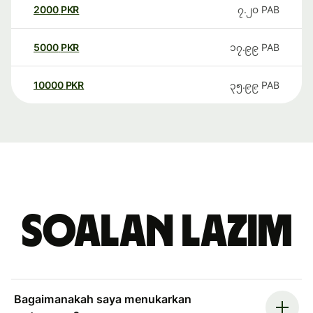
2000
PKR
၇.၂၀
PAB
5000
PKR
၁၇.၉၉
PAB
10000
PKR
၃၅.၉၉
PAB
Soalan Lazim
Bagaimanakah saya menukarkan