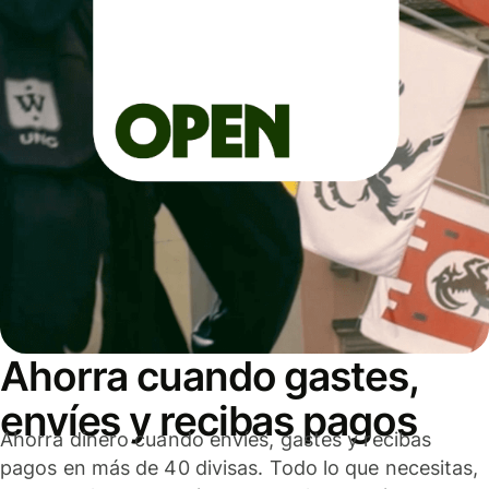
Ahorra cuando gastes,
envíes y recibas pagos
Ahorra dinero cuando envíes, gastes y recibas
pagos en más de 40 divisas. Todo lo que necesitas,