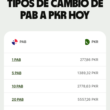
Tipos de cambio de
PAB a PKR hoy
PAB
PKR
1
PAB
277,86
PKR
5
PAB
1389,32
PKR
10
PAB
2778,63
PKR
20
PAB
5557,26
PKR