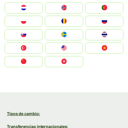
Nederland
Norge
Portugal
Polska
România
Россия
Slovensko
Ruoŧŧa
ไทย
Türkiye
United States
Vietnam
中国
中國香港特別行政區
Tipos de cambio:
Transferencias internacionales: