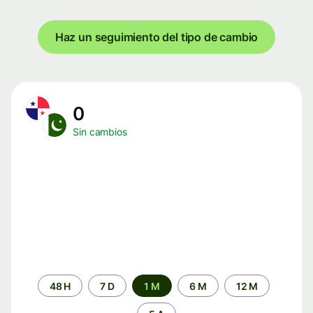
Haz un seguimiento del tipo de cambio
0
Sin cambios
Periodo
48 H
7 D
1 M
6 M
12 M
de
tiempo