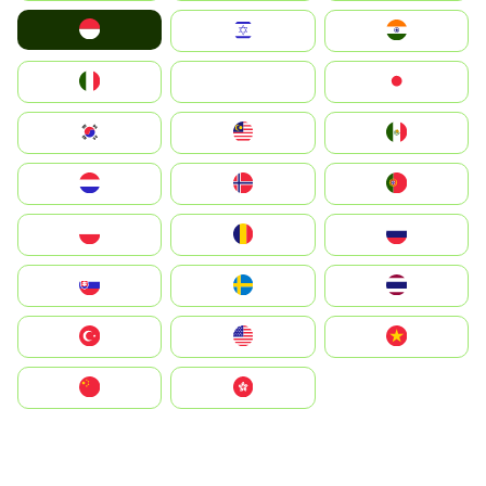
Indonesia
Israel
India
Italia
JA
Japan
South Korea
Malay
Mexico
Nederland
Norge
Portugal
Polska
România
Россия
Slovensko
Ruoŧŧa
ไทย
Türkiye
United States
Vietnam
中国
中國香港特別行政區