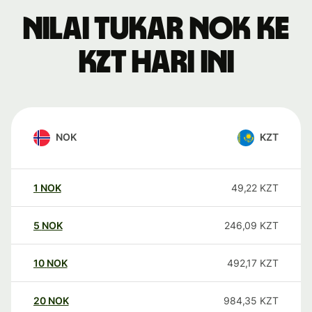
Nilai tukar NOK ke
KZT hari ini
NOK
KZT
1
NOK
49,22
KZT
5
NOK
246,09
KZT
10
NOK
492,17
KZT
20
NOK
984,35
KZT