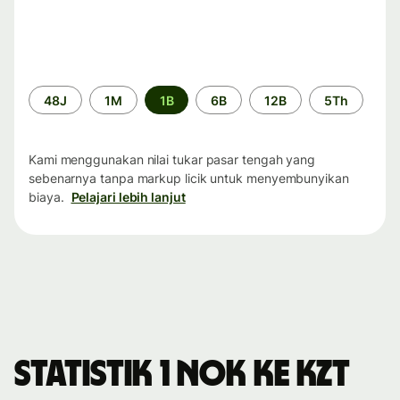
Periode
48J
1M
1B
6B
12B
5Th
waktu
Kami menggunakan nilai tukar pasar tengah yang
sebenarnya tanpa markup licik untuk menyembunyikan
biaya.
Pelajari lebih lanjut
Statistik 1 NOK ke KZT