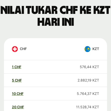
Nilai tukar CHF ke KZT
hari ini
CHF
KZT
1
CHF
576,44
KZT
5
CHF
2.882,19
KZT
10
CHF
5.764,37
KZT
20
CHF
11.528,74
KZT