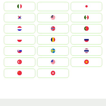
Italia
JA
Japan
South Korea
Malay
Mexico
Nederland
Norge
Portugal
Polska
România
Россия
Slovensko
Ruoŧŧa
ไทย
Türkiye
United States
Vietnam
中国
中國香港特別行政區