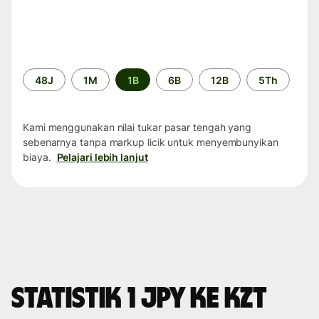
Periode
48J
1M
1B
6B
12B
5Th
waktu
Kami menggunakan nilai tukar pasar tengah yang
sebenarnya tanpa markup licik untuk menyembunyikan
biaya.
Pelajari lebih lanjut
Statistik 1 JPY ke KZT