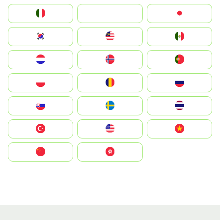
Italia
JA
Japan
South Korea
Malay
Mexico
Nederland
Norge
Portugal
Polska
România
Россия
Slovensko
Ruoŧŧa
ไทย
Türkiye
United States
Vietnam
中国
中國香港特別行政區