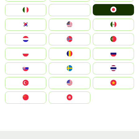
Japan
Italia
JA
South Korea
Malay
Mexico
Nederland
Norge
Portugal
Polska
România
Россия
Slovensko
Ruoŧŧa
ไทย
Türkiye
United States
Vietnam
中国
中國香港特別行政區