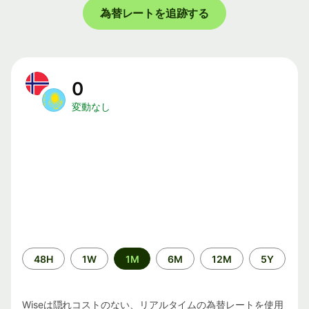
為替レートを追跡する
0
変動なし
期
48H
1W
1M
6M
12M
5Y
間
Wiseは隠れコストのない、リアルタイムの為替レートを使用