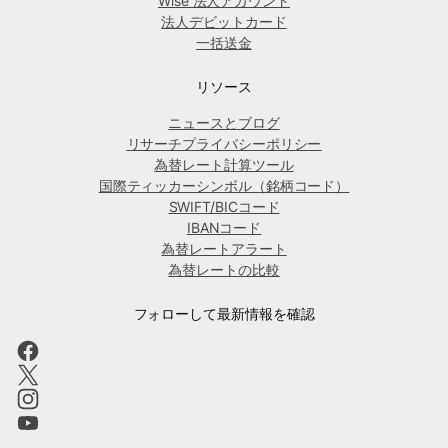
Wise 法人アカウント
法人デビットカード
一括送金
リソース
ニュースとブログ
リサーチプライバシーポリシー
為替レート計算ツール
国際ティッカーシンボル（銘柄コード）
SWIFT/BICコード
IBANコード
為替レートアラート
為替レートの比較
フォローして最新情報を確認