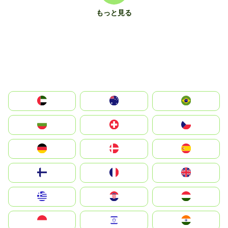
もっと見る
الإمارات العربية المتحدة
Australia
Brazil
България
Switzerland
Czechia
Deutschland
Denmark
España
Suomi
France
United Kingdom
Greece
Hrvatska
Magyarország
Indonesia
Israel
India