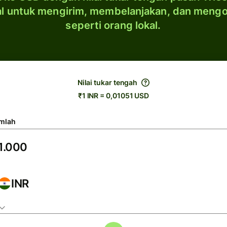
al untuk mengirim, membelanjakan, dan meng
seperti orang lokal.
Nilai tukar tengah
₹1 INR = 0,01051 USD
mlah
INR