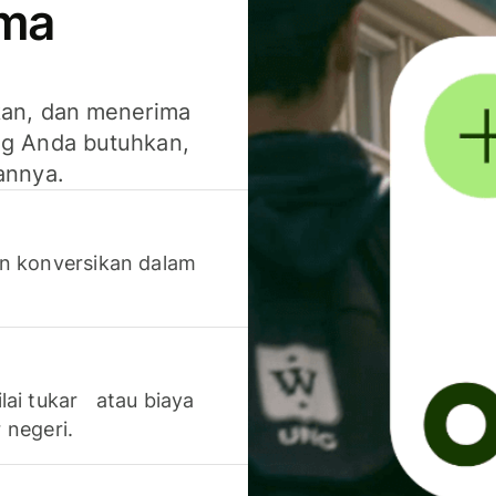
ima
kan, dan menerima
g Anda butuhkan,
annya.
n konversikan dalam
lai tukar atau biaya
 negeri.