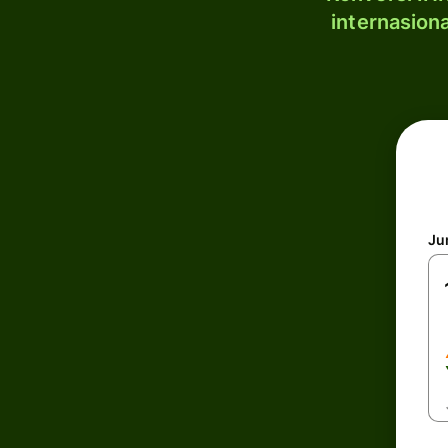
internasion
Ju