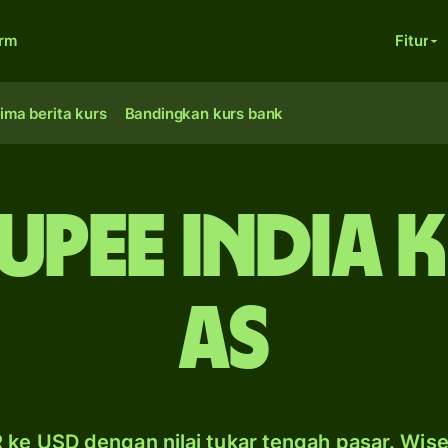
orm
Fitur
ima berita kurs
Bandingkan kurs bank
rupee India 
AS
 ke USD dengan nilai tukar tengah pasar. Wis