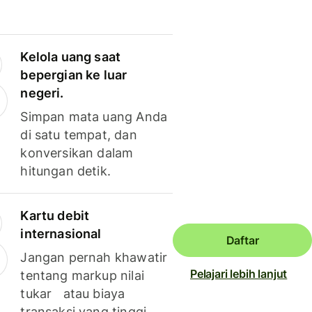
Kelola uang saat
bepergian ke luar
negeri.
Simpan mata uang Anda
di satu tempat, dan
konversikan dalam
hitungan detik.
Kartu debit
internasional
Daftar
Jangan pernah khawatir
Pelajari lebih lanjut
tentang markup nilai
tukar atau biaya
transaksi yang tinggi