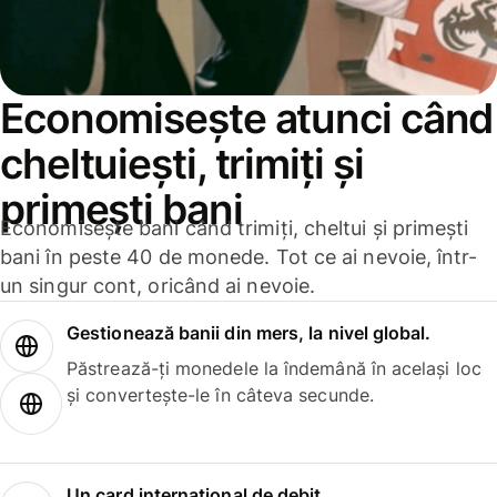
Economisește atunci când
cheltuiești, trimiți și
primești bani
Economisește bani când trimiți, cheltui și primești
bani în peste 40 de monede. Tot ce ai nevoie, într-
un singur cont, oricând ai nevoie.
Gestionează banii din mers, la nivel global.
Păstrează-ți monedele la îndemână în același loc
și convertește-le în câteva secunde.
Un card internațional de debit