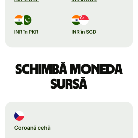
INR în PKR
INR în SGD
Schimbă moneda
sursă
Coroană cehă