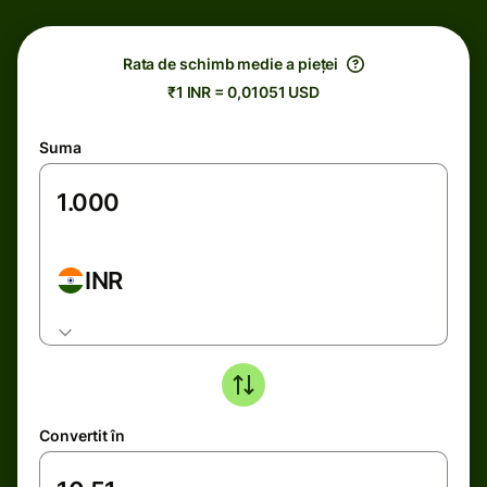
Rata de schimb medie a pieței
₹1 INR = 0,01051 USD
Suma
INR
Convertit în