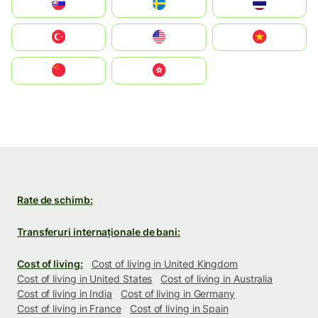
Slovensko
Ruoŧŧa
ไทย
Türkiye
United States
Vietnam
中国
中國香港特別行政區
Rate de schimb:
Transferuri internaționale de bani:
Cost of living:
Cost of living in United Kingdom
Cost of living in United States
Cost of living in Australia
Cost of living in India
Cost of living in Germany
Cost of living in France
Cost of living in Spain