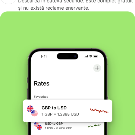
Descarcă în câteva secunde. Este complet gratuit
și nu există reclame enervante.