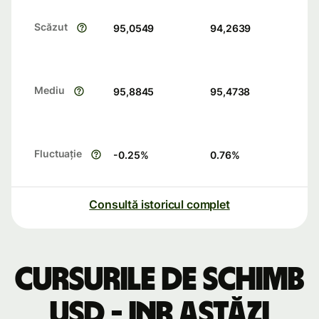
Scăzut
95,0549
94,2639
Mediu
95,8845
95,4738
Fluctuație
-0.25
%
0.76
%
Consultă istoricul complet
Cursurile de schimb
USD - INR astăzi