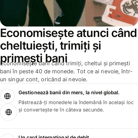
Economisește atunci când
cheltuiești, trimiți și
primești bani
Economisește bani când trimiți, cheltui și primești
bani în peste 40 de monede. Tot ce ai nevoie, într-
un singur cont, oricând ai nevoie.
Gestionează banii din mers, la nivel global.
Păstrează-ți monedele la îndemână în același loc
și convertește-le în câteva secunde.
Un card internațional de debit