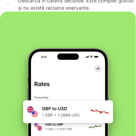
Descarcă în câteva secunde. Este complet gratuit
și nu există reclame enervante.