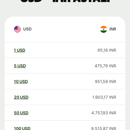
USD
INR
1
USD
95,16
INR
5
USD
475,79
INR
10
USD
951,59
INR
20
USD
1.903,17
INR
50
USD
4.757,93
INR
100
USD
9.515,87
INR