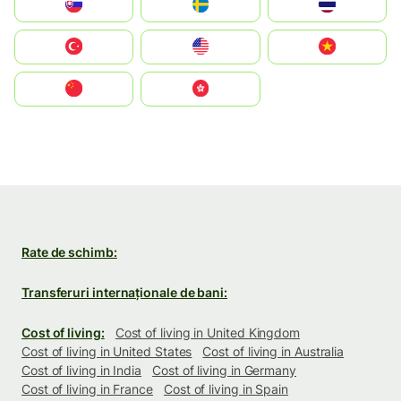
Slovensko
Ruoŧŧa
ไทย
Türkiye
United States
Vietnam
中国
中國香港特別行政區
Rate de schimb:
Transferuri internaționale de bani:
Cost of living:
Cost of living in United Kingdom
Cost of living in United States
Cost of living in Australia
Cost of living in India
Cost of living in Germany
Cost of living in France
Cost of living in Spain