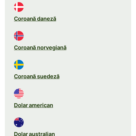
Coroană daneză
Coroană norvegiană
Coroană suedeză
Dolar american
Dolar australian