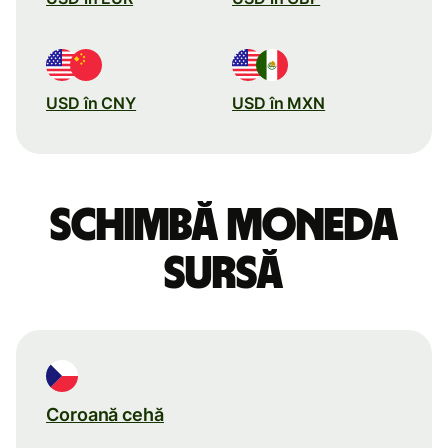
USD în CNY
USD în MXN
Schimbă moneda
sursă
Coroană cehă