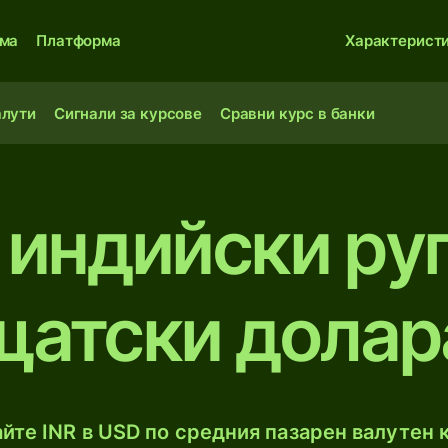
ма
Платформа
Характерист
алути
Сигнали за курсове
Сравни курс в банки
 индийски ру
щатски долар
йте INR в USD по средния пазарен валутен к