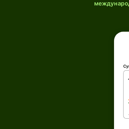
международ
Су