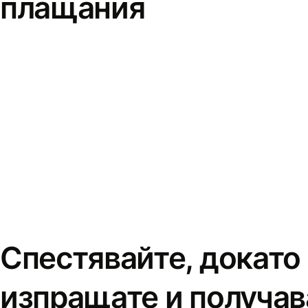
плащания
Спестявайте, докато
изпращате и получав