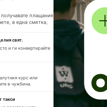
и получавате плащания
аете, в една сметка,
елия свят.
сто и ги конвертирайте
валутния курс или
ите в чужбина.
т такси