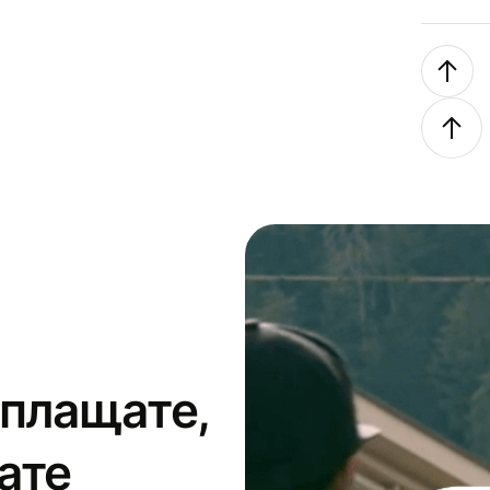
 плащате,
ате