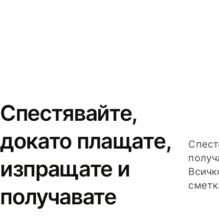
Спестявайте,
докато плащате,
Спест
получ
изпращате и
Всичк
сметк
получавате