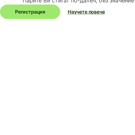
Парите Ви стигат по-далеч, без значение
Регистрация
Научете повече