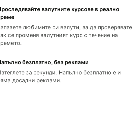
Проследявайте валутните курсове в реално
време
Запазете любимите си валути, за да проверявате
как се променя валутният курс с течение на
времето.
Напълно безплатно, без реклами
Изтеглете за секунди. Напълно безплатно е и
няма досадни реклами.