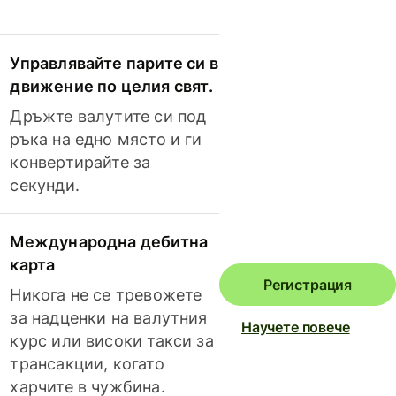
Управлявайте парите си в
движение по целия свят.
Дръжте валутите си под
ръка на едно място и ги
конвертирайте за
секунди.
Международна дебитна
карта
Регистрация
Никога не се тревожете
за надценки на валутния
Научете повече
курс или високи такси за
трансакции, когато
харчите в чужбина.