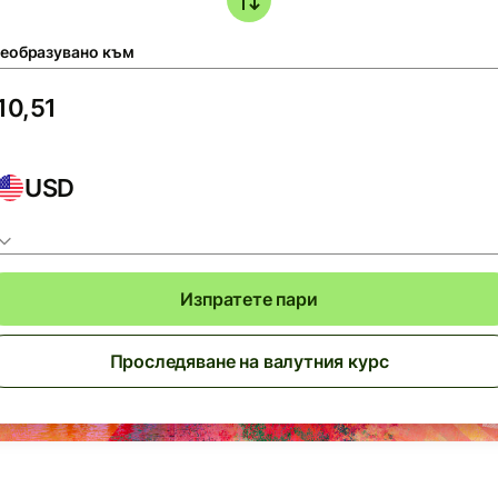
еобразувано към
USD
Изпратете пари
Проследяване на валутния курс