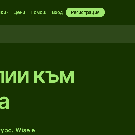
ики
Цени
Помощ
Вход
Регистрация
пии към
а
урс. Wise е