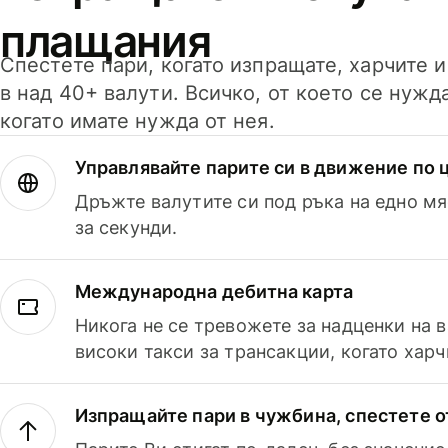
плащания
Спестете пари, когато изпращате, харчите 
в над 40+ валути. Всичко, от което се нужд
когато имате нужда от нея.
Управлявайте парите си в движение по ц
Дръжте валутите си под ръка на едно мя
за секунди.
Международна дебитна карта
Никога не се тревожете за надценки на 
високи такси за трансакции, когато харч
Изпращайте пари в чужбина, спестете о