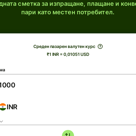
ната сметка за изпращане, плащане и конв
пари като местен потребител.
Среден пазарен валутен курс
₹1 INR = 0,01051 USD
ма
INR