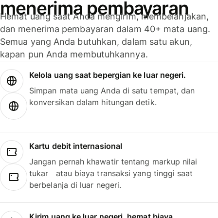
menerima pembayaran
Hemat uang saat Anda mengirim, membelanjakan,
dan menerima pembayaran dalam 40+ mata uang.
Semua yang Anda butuhkan, dalam satu akun,
kapan pun Anda membutuhkannya.
Kelola uang saat bepergian ke luar negeri.
Simpan mata uang Anda di satu tempat, dan
konversikan dalam hitungan detik.
Kartu debit internasional
Jangan pernah khawatir tentang markup nilai
tukar atau biaya transaksi yang tinggi saat
berbelanja di luar negeri.
Kirim uang ke luar negeri, hemat biaya