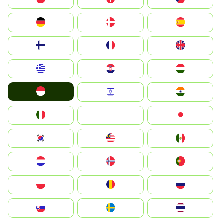
Deutschland
Denmark
España
Suomi
France
United Kingdom
Greece
Hrvatska
Magyarország
Indonesia
Israel
India
Italia
JA
Japan
South Korea
Malay
Mexico
Nederland
Norge
Portugal
Polska
România
Россия
Slovensko
Ruoŧŧa
ไทย