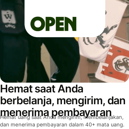
Hemat saat Anda
berbelanja, mengirim, dan
menerima pembayaran
Hemat uang saat Anda mengirim, membelanjakan,
dan menerima pembayaran dalam 40+ mata uang.