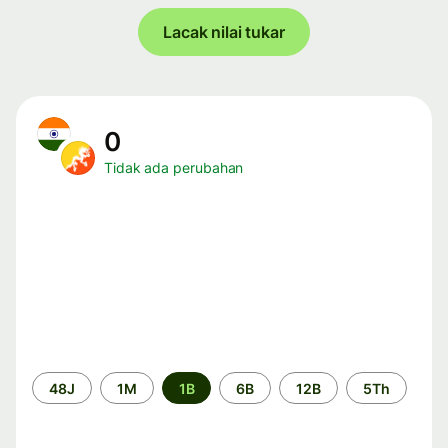
Lacak nilai tukar
0
Tidak ada perubahan
Periode
48J
1M
1B
6B
12B
5Th
waktu