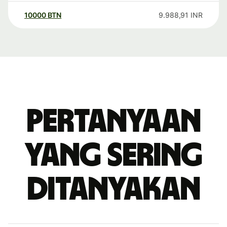
10000
BTN
9.988,91
INR
Pertanyaan
yang sering
ditanyakan