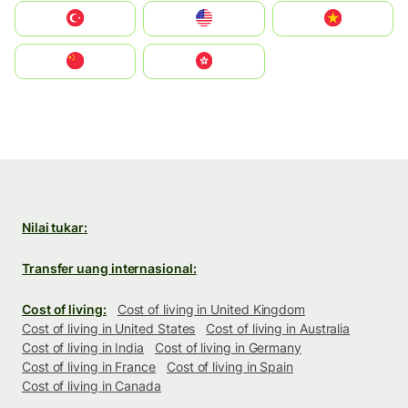
Türkiye
United States
Vietnam
中国
中國香港特別行政區
Nilai tukar:
Transfer uang internasional:
Cost of living:
Cost of living in United Kingdom
Cost of living in United States
Cost of living in Australia
Cost of living in India
Cost of living in Germany
Cost of living in France
Cost of living in Spain
Cost of living in Canada