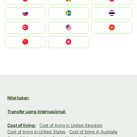
Slovensko
Ruoŧŧa
ไทย
Türkiye
United States
Vietnam
中国
中國香港特別行政區
Nilai tukar:
Transfer uang internasional:
Cost of living:
Cost of living in United Kingdom
Cost of living in United States
Cost of living in Australia