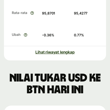
Rata-rata
95,8701
95,4277
Ubah
-0.36
%
0.77
%
Lihat riwayat lengkap
Nilai tukar USD ke
BTN hari ini