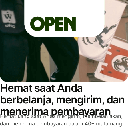
Hemat saat Anda
berbelanja, mengirim, dan
menerima pembayaran
Hemat uang saat Anda mengirim, membelanjakan,
dan menerima pembayaran dalam 40+ mata uang.