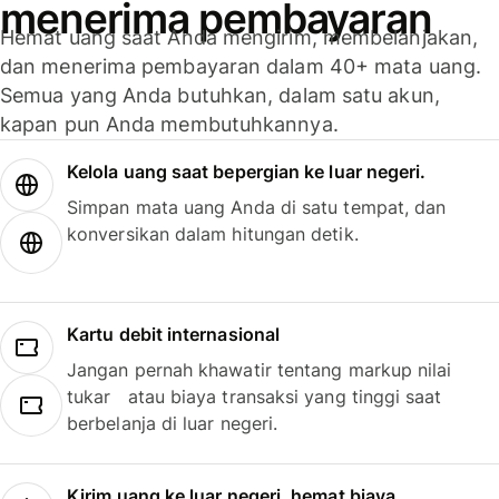
menerima pembayaran
Hemat uang saat Anda mengirim, membelanjakan,
dan menerima pembayaran dalam 40+ mata uang.
Semua yang Anda butuhkan, dalam satu akun,
kapan pun Anda membutuhkannya.
Kelola uang saat bepergian ke luar negeri.
Simpan mata uang Anda di satu tempat, dan
konversikan dalam hitungan detik.
Kartu debit internasional
Jangan pernah khawatir tentang markup nilai
tukar atau biaya transaksi yang tinggi saat
berbelanja di luar negeri.
Kirim uang ke luar negeri, hemat biaya