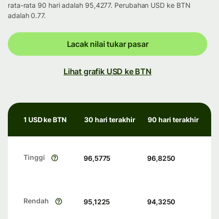
rata-rata 90 hari adalah 95,4277. Perubahan USD ke BTN
adalah 0.77.
Lacak nilai tukar pasar
Lihat grafik USD ke BTN
1 USD ke BTN
30 hari terakhir
90 hari terakhir
Tinggi
96,5775
96,8250
Rendah
95,1225
94,3250