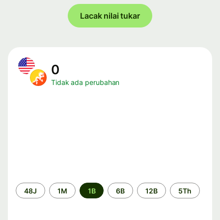
Lacak nilai tukar
0
Tidak ada perubahan
Periode
48J
1M
1B
6B
12B
5Th
waktu