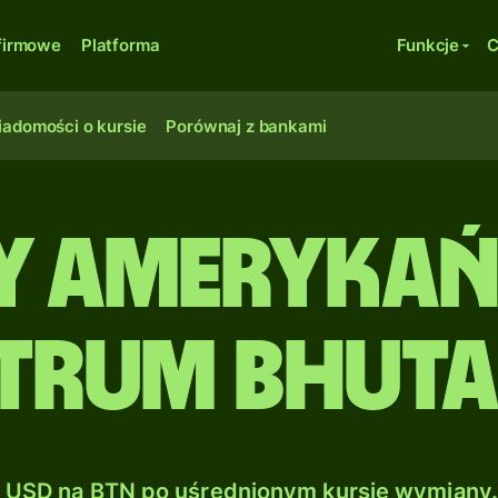
firmowe
Platforma
Funkcje
C
adomości o kursie
Porównaj z bankami
 amerykań
trum bhuta
USD na BTN po uśrednionym kursie wymiany.