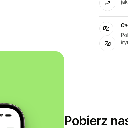
ja
Ca
Po
ir
Pobierz na