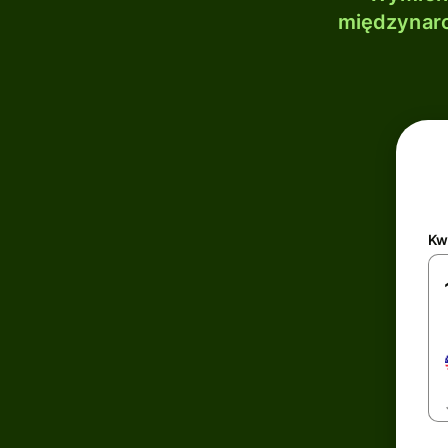
międzynaro
Kw