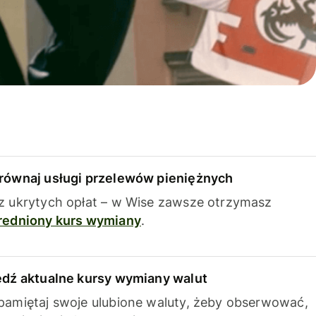
równaj usługi przelewów pieniężnych
z ukrytych opłat – w Wise zawsze otrzymasz
redniony kurs wymiany
.
edź aktualne kursy wymiany walut
pamiętaj swoje ulubione waluty, żeby obserwować,