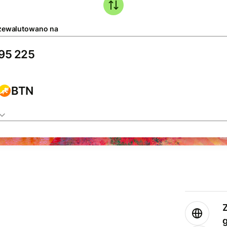
zewalutowano na
BTN