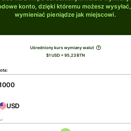
dowe konto, dzięki któremu możesz wysyłać
wymieniać pieniądze jak miejscowi.
Uśredniony kurs wymiany walut
$1 USD = 95,23 BTN
ota:
USD