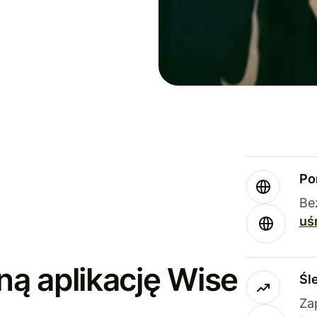
Po
Be
uś
ną aplikację Wise
Śl
Za