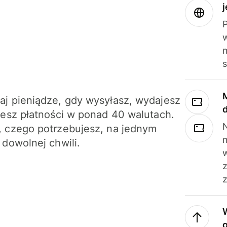
j
m
j pieniądze, gdy wysyłasz, wydajesz
jesz płatności w ponad 40 walutach.
N
 czego potrzebujesz, na jednym
 dowolnej chwili.
z