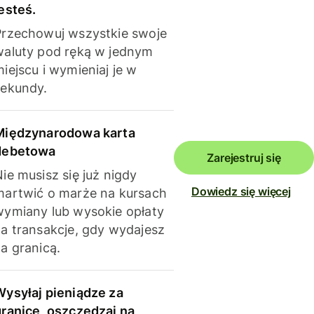
esteś.
Przechowuj wszystkie swoje
waluty pod ręką w jednym
iejscu i wymieniaj je w
sekundy.
Międzynarodowa karta
debetowa
Zarejestruj się
ie musisz się już nigdy
Dowiedz się więcej
martwić o marże na kursach
wymiany lub wysokie opłaty
za transakcje, gdy wydajesz
a granicą.
Wysyłaj pieniądze za
granicę, oszczędzaj na