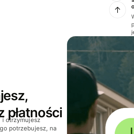
j
jesz,
z płatności
 i otrzymujesz
go potrzebujesz, na