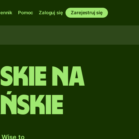
ennik
Pomoc
Zaloguj się
Zarejestruj się
skie na
ńskie
 Wise to