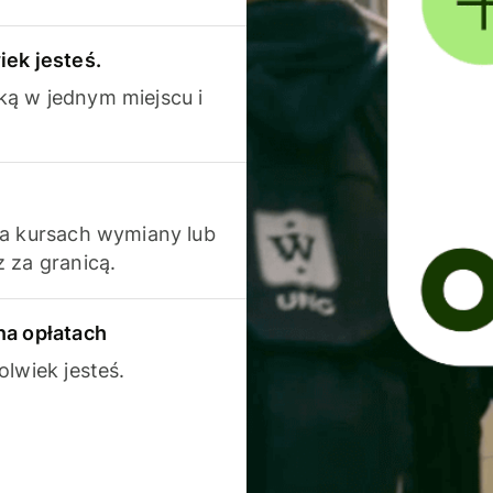
iek jesteś.
ką w jednym miejscu i
na kursach wymiany lub
 za granicą.
na opłatach
olwiek jesteś.