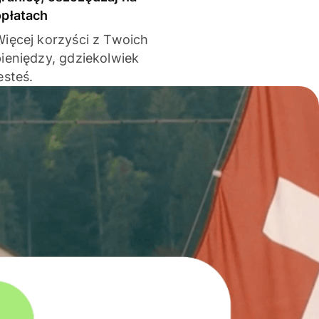
opłatach
Więcej korzyści z Twoich
pieniędzy, gdziekolwiek
esteś.