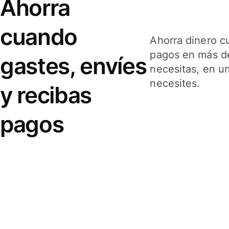
Ahorra
cuando
Ahorra dinero c
pagos en más de
gastes, envíes
necesitas, en u
necesites.
y recibas
pagos