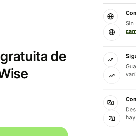
Com
Sin
cam
gratuita de
Sig
Gua
 Wise
var
Com
Des
hay