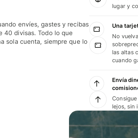
lugar y c
uando envíes, gastes y recibas
Una tarje
 40 divisas. Todo lo que
No vuelva
na sola cuenta, siempre que lo
sobreprec
las altas
cuando ga
Envía din
comision
Consigue 
lejos, sin