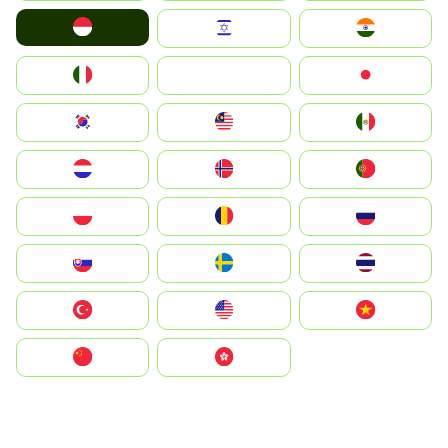
Indonesia
Israel
India
Italia
JA
Japan
South Korea
Malay
Mexico
Nederland
Norge
Portugal
Polska
România
Россия
Slovensko
Ruoŧŧa
ไทย
Türkiye
United States
Vietnam
中国
中國香港特別行政區