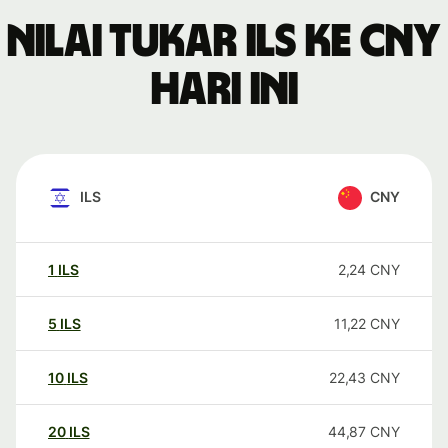
Nilai tukar ILS ke CNY
hari ini
ILS
CNY
1
ILS
2,24
CNY
5
ILS
11,22
CNY
10
ILS
22,43
CNY
20
ILS
44,87
CNY