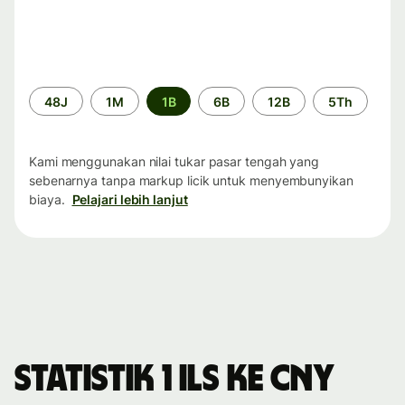
Periode
48J
1M
1B
6B
12B
5Th
waktu
Kami menggunakan nilai tukar pasar tengah yang
sebenarnya tanpa markup licik untuk menyembunyikan
biaya.
Pelajari lebih lanjut
Statistik 1 ILS ke CNY