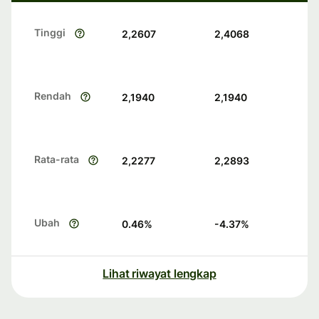
Tinggi
2,2607
2,4068
Rendah
2,1940
2,1940
Rata-rata
2,2277
2,2893
Ubah
0.46
%
-4.37
%
Lihat riwayat lengkap