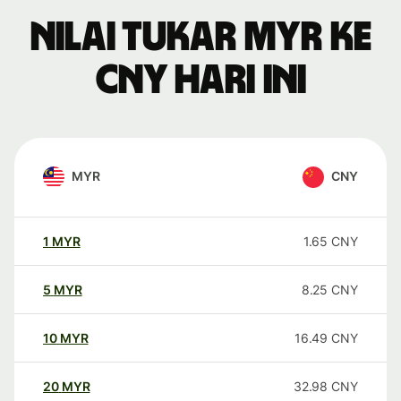
Nilai tukar MYR ke
CNY hari ini
MYR
CNY
1
MYR
1.65
CNY
5
MYR
8.25
CNY
10
MYR
16.49
CNY
20
MYR
32.98
CNY