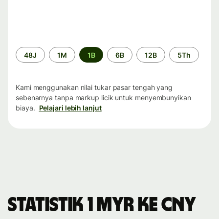
Periode
48J
1M
1B
6B
12B
5Th
waktu
Kami menggunakan nilai tukar pasar tengah yang
sebenarnya tanpa markup licik untuk menyembunyikan
biaya.
Pelajari lebih lanjut
Statistik 1 MYR ke CNY