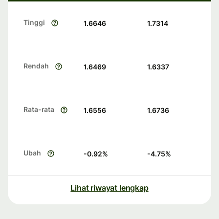
Tinggi
1.6646
1.7314
Rendah
1.6469
1.6337
Rata-rata
1.6556
1.6736
Ubah
-0.92
%
-4.75
%
Lihat riwayat lengkap