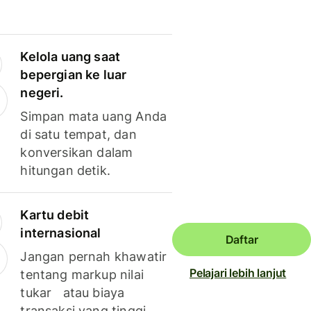
Kelola uang saat
bepergian ke luar
negeri.
Simpan mata uang Anda
di satu tempat, dan
konversikan dalam
hitungan detik.
Kartu debit
internasional
Daftar
Jangan pernah khawatir
Pelajari lebih lanjut
tentang markup nilai
tukar atau biaya
transaksi yang tinggi