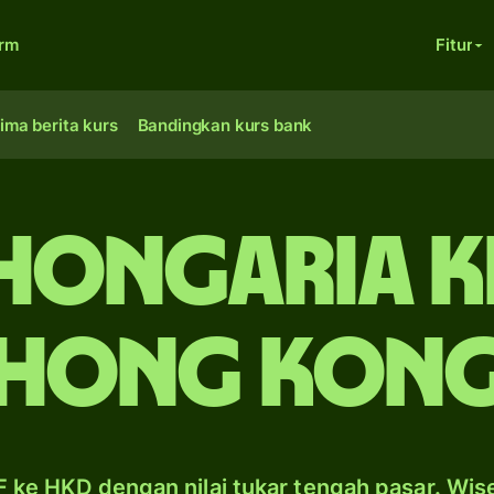
orm
Fitur
ima berita kurs
Bandingkan kurs bank
 Hongaria k
Hong Kon
 ke HKD dengan nilai tukar tengah pasar. Wis