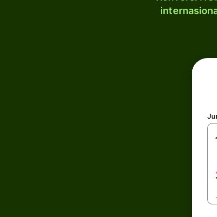
internasion
Ju