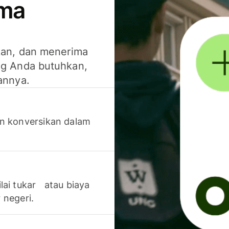
ima
kan, dan menerima
g Anda butuhkan,
annya.
n konversikan dalam
lai tukar atau biaya
 negeri.