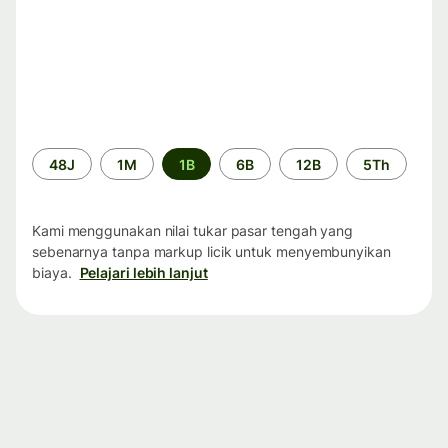
Periode
48J
1M
1B
6B
12B
5Th
waktu
Kami menggunakan nilai tukar pasar tengah yang
sebenarnya tanpa markup licik untuk menyembunyikan
biaya.
Pelajari lebih lanjut