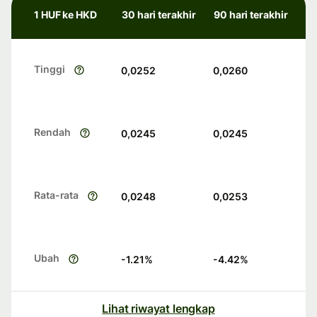
1 HUF ke HKD
30 hari terakhir
90 hari terakhir
Tinggi
0,0252
0,0260
Rendah
0,0245
0,0245
Rata-rata
0,0248
0,0253
Ubah
-1.21
%
-4.42
%
Lihat riwayat lengkap