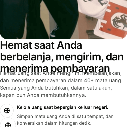
Hemat saat Anda
berbelanja, mengirim, dan
menerima pembayaran
Hemat uang saat Anda mengirim, membelanjakan,
dan menerima pembayaran dalam 40+ mata uang.
Semua yang Anda butuhkan, dalam satu akun,
kapan pun Anda membutuhkannya.
Kelola uang saat bepergian ke luar negeri.
Simpan mata uang Anda di satu tempat, dan
konversikan dalam hitungan detik.