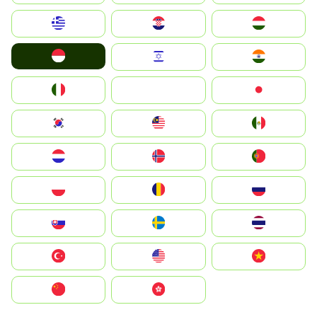
Greece
Hrvatska
Magyarország
Indonesia
Israel
India
Italia
JA
Japan
South Korea
Malay
Mexico
Nederland
Norge
Portugal
Polska
România
Россия
Slovensko
Ruoŧŧa
ไทย
Türkiye
United States
Vietnam
中国
中國香港特別行政區