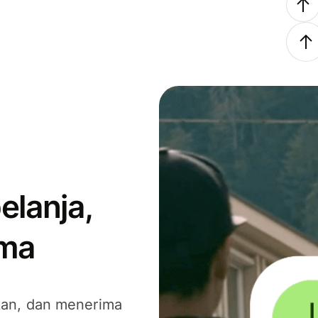
elanja,
ima
kan, dan menerima