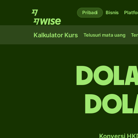
Pribadi
Bisnis
Platf
Kalkulator Kurs
Telusuri mata uang
Ter
dola
dola
Konversi HKD