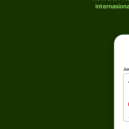
internasion
Ju