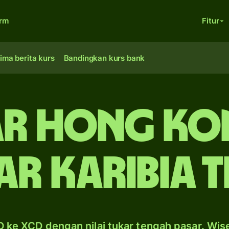
orm
Fitur
ima berita kurs
Bandingkan kurs bank
r Hong Ko
r Karibia 
 ke XCD dengan nilai tukar tengah pasar. Wis