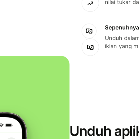
nilai tukar d
Sepenuhnya g
Unduh dalam 
iklan yang 
Unduh apli