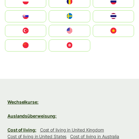
Polska
România
Россия
Slovensko
Ruoŧŧa
ไทย
Türkiye
United States
Vietnam
中国
中國香港特別行政區
Wechselkurse:
Auslandsüberweisung:
Cost of living:
Cost of living in United Kingdom
Cost of living in United States
Cost of living in Australia