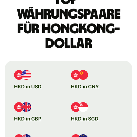
Währungspaare
für Hongkong-
Dollar
HKD in USD
HKD in CNY
HKD in GBP
HKD in SGD