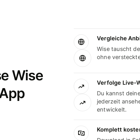
Vergleiche Anb
Wise tauscht d
ohne versteckt
se Wise
Verfolge Live-
-App
Du kannst dein
jederzeit anseh
entwickelt.
Komplett koste