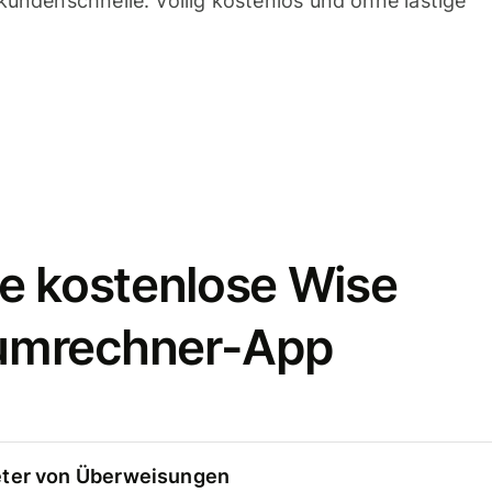
undenschnelle. Völlig kostenlos und ohne lästige
e kostenlose Wise
umrechner-App
eter von Überweisungen