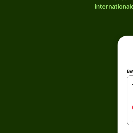
internationa
Be