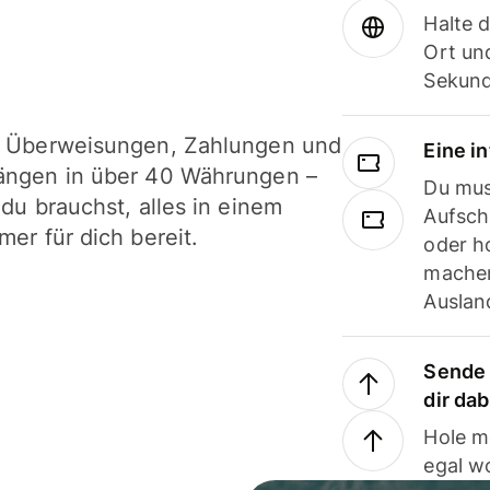
Halte 
Ort und
Sekund
i Überweisungen, Zahlungen und
Eine i
ängen in über 40 Währungen –
Du mus
 du brauchst, alles in einem
Aufsch
mer für dich bereit.
oder h
machen
Ausland
Sende 
dir da
Hole m
egal w