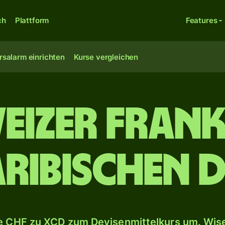
ch
Plattform
Features
rsalarm einrichten
Kurse vergleichen
eizer Frank
ribischen 
 CHF zu XCD zum Devisenmittelkurs um. Wise