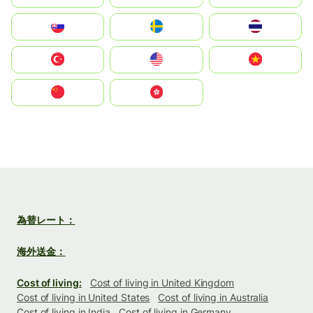
Slovensko
Ruoŧŧa
ไทย
Türkiye
United States
Vietnam
中国
中國香港特別行政區
為替レート：
海外送金：
Cost of living:
Cost of living in United Kingdom
Cost of living in United States
Cost of living in Australia
Cost of living in India
Cost of living in Germany