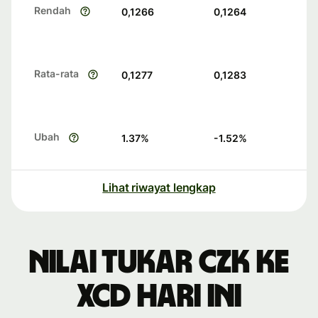
Rendah
0,1266
0,1264
Rata-rata
0,1277
0,1283
Ubah
1.37
%
-1.52
%
Lihat riwayat lengkap
Nilai tukar CZK ke
XCD hari ini