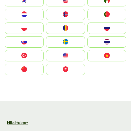
South Korea
Malay
Mexico
Nederland
Norge
Portugal
Polska
România
Россия
Slovensko
Ruoŧŧa
ไทย
Türkiye
United States
Vietnam
中国
中國香港特別行政區
Nilai tukar: