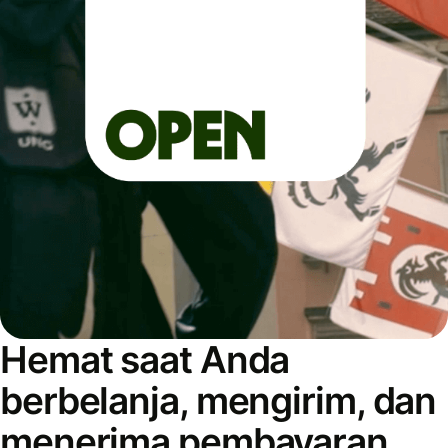
Hemat saat Anda
berbelanja, mengirim, dan
menerima pembayaran