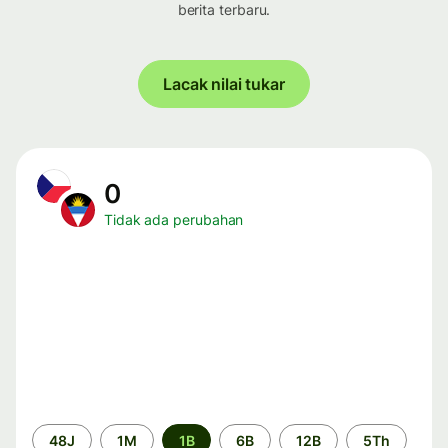
berita terbaru.
Lacak nilai tukar
0
Tidak ada perubahan
Periode
48J
1M
1B
6B
12B
5Th